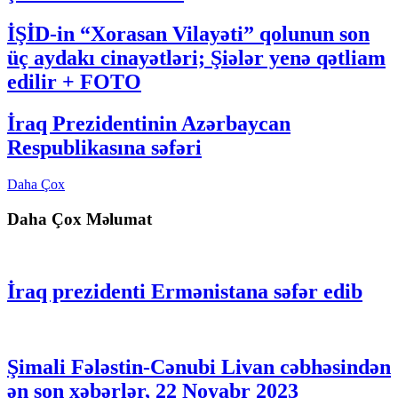
İŞİD-in “Xorasan Vilayəti” qolunun son
üç aydakı cinayətləri; Şiələr yenə qətliam
edilir + FOTO
İraq Prezidentinin Azərbaycan
Respublikasına səfəri
Daha Çox
Daha Çox Məlumat
İraq prezidenti Ermənistana səfər edib
Şimali Fələstin-Cənubi Livan cəbhəsindən
ən son xəbərlər, 22 Noyabr 2023