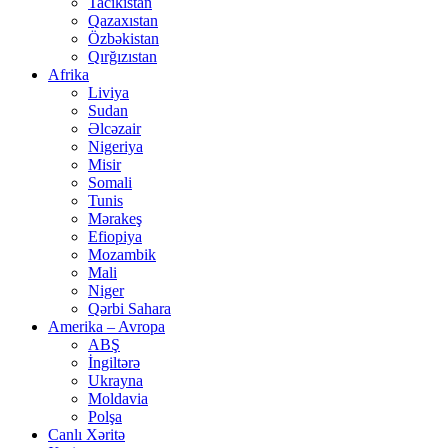
Tacikistan
Qazaxıstan
Özbəkistan
Qırğızıstan
Afrika
Liviya
Sudan
Əlcəzair
Nigeriya
Misir
Somali
Tunis
Mərakeş
Efiopiya
Mozambik
Mali
Niger
Qərbi Sahara
Amerika – Avropa
ABŞ
İngiltərə
Ukrayna
Moldavia
Polşa
Canlı Xəritə