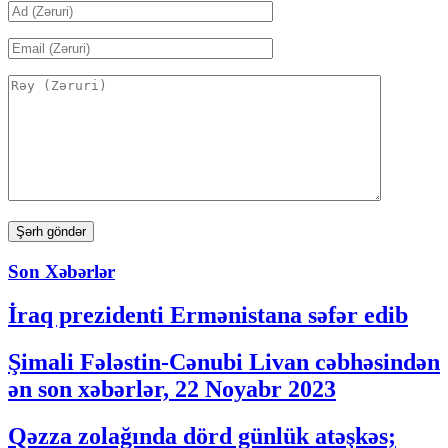
Son Xəbərlər
İraq prezidenti Ermənistana səfər edib
Şimali Fələstin-Cənubi Livan cəbhəsindən
ən son xəbərlər, 22 Noyabr 2023
Qəzza zolağında dörd günlük atəşkəs;