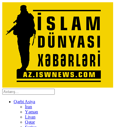
Qərbi Asiya
İran
Yəmən
Livan
Qətər