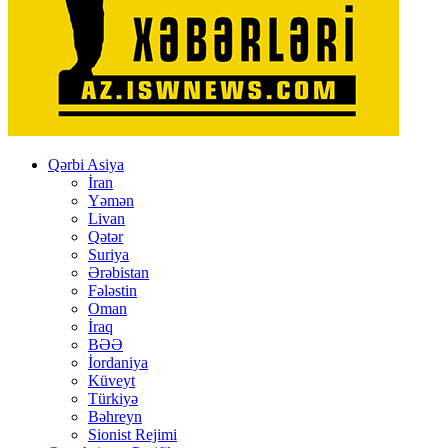
Qərbi Asiya
İran
Yəmən
Livan
Qətər
Suriya
Ərəbistan
Fələstin
Oman
İraq
BƏƏ
İordaniya
Küveyt
Türkiyə
Bəhreyn
Sionist Rejimi