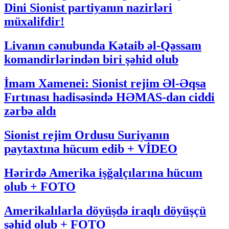
Dini Sionist partiyanın nazirləri
müxalifdir!
Livanın cənubunda Kətaib əl-Qəssam
komandirlərindən biri şəhid olub
İmam Xamenei: Sionist rejim Əl-Əqsa
Fırtınası hadisəsində HƏMAS-dan ciddi
zərbə aldı
Sionist rejim Ordusu Suriyanın
paytaxtına hücum edib + VİDEO
Hərirdə Amerika işğalçılarına hücum
olub + FOTO
Amerikalılarla döyüşdə iraqlı döyüşçü
şəhid olub + FOTO