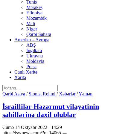
Tunis
Mərakeş
Efiopiya
Mozambik
Mali
Niger
Qərbi Sahara
Amerika – Avropa
ABŞ
İngiltərə
Ukrayna
Moldavia
Polşa
Canlı Xəritə
Xəritə
Qərbi Asiya
/
Sionist Rejimi
/
Xəbərlər
/
Yəmən
İsraillilər Həzərmut vilayətinin
sahillərinə daxil olublar
Cümə 14 Oktyabr 2022 - 14:29
https://iswnews.com/?p=14065