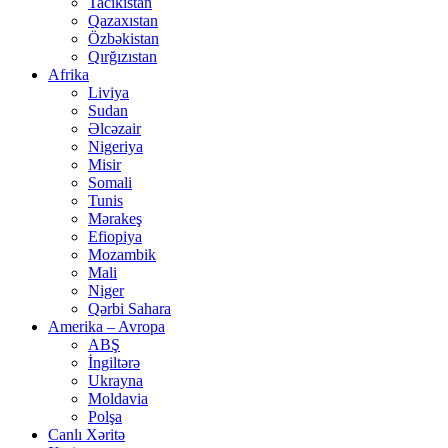
Tacikistan
Qazaxıstan
Özbəkistan
Qırğızıstan
Afrika
Liviya
Sudan
Əlcəzair
Nigeriya
Misir
Somali
Tunis
Mərakeş
Efiopiya
Mozambik
Mali
Niger
Qərbi Sahara
Amerika – Avropa
ABŞ
İngiltərə
Ukrayna
Moldavia
Polşa
Canlı Xəritə