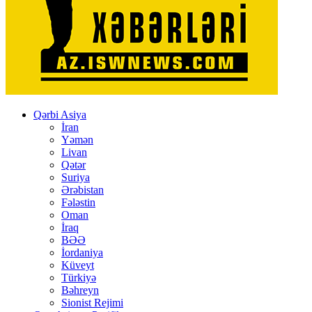
Qərbi Asiya
İran
Yəmən
Livan
Qətər
Suriya
Ərəbistan
Fələstin
Oman
İraq
BƏƏ
İordaniya
Küveyt
Türkiyə
Bəhreyn
Sionist Rejimi