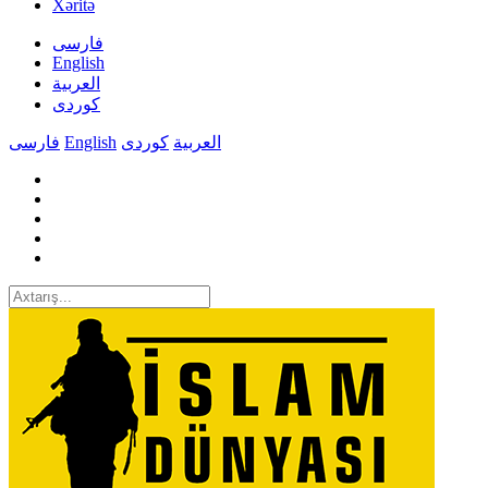
Xəritə
فارسی
English
العربیة
کوردی
فارسی
English
کوردی
العربیة