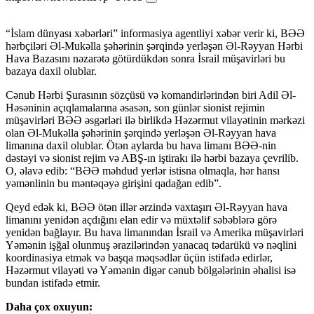
“İslam dünyası xəbərləri” informasiya agentliyi xəbər verir ki, BƏƏ
hərbçiləri Əl-Mukəlla şəhərinin şərqində yerləşən Əl-Rəyyan Hərbi
Hava Bazasını nəzarətə götürdükdən sonra İsrail müşavirləri bu
bazaya daxil olublar.
Cənub Hərbi Şurasının sözçüsü və komandirlərindən biri Adil Əl-
Həsəninin açıqlamalarına əsasən, son günlər sionist rejimin
müşavirləri BƏƏ əsgərləri ilə birlikdə Həzərmut vilayətinin mərkəzi
olan Əl-Mukəlla şəhərinin şərqində yerləşən Əl-Rəyyan hava
limanına daxil olublar. Ötən aylarda bu hava limanı BƏƏ-nin
dəstəyi və sionist rejim və ABŞ-ın iştirakı ilə hərbi bazaya çevrilib.
O, əlavə edib: “BƏƏ məhdud yerlər istisna olmaqla, hər hansı
yəmənlinin bu məntəqəyə girişini qadağan edib”.
Qeyd edək ki, BƏƏ ötən illər ərzində vaxtaşırı Əl-Rəyyan hava
limanını yenidən açdığını elan edir və müxtəlif səbəblərə görə
yenidən bağlayır. Bu hava limanından İsrail və Amerika müşavirləri
Yəmənin işğal olunmuş ərazilərindən yanacaq tədarükü və nəqlini
koordinasiya etmək və başqa məqsədlər üçün istifadə edirlər,
Həzərmut vilayəti və Yəmənin digər cənub bölgələrinin əhalisi isə
bundan istifadə etmir.
Daha çox oxuyun: