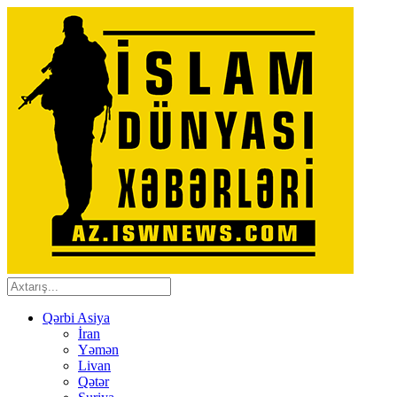
Qərbi Asiya
İran
Yəmən
Livan
Qətər