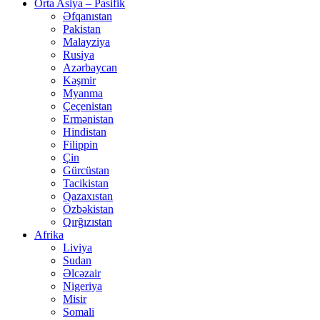
Orta Asiya – Pasifik
Əfqanıstan
Pakistan
Malayziya
Rusiya
Azərbaycan
Kəşmir
Myanma
Çeçenistan
Ermənistan
Hindistan
Filippin
Çin
Gürcüstan
Tacikistan
Qazaxıstan
Özbəkistan
Qırğızıstan
Afrika
Liviya
Sudan
Əlcəzair
Nigeriya
Misir
Somali