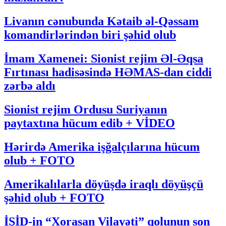
Livanın cənubunda Kətaib əl-Qəssam
komandirlərindən biri şəhid olub
İmam Xamenei: Sionist rejim Əl-Əqsa
Fırtınası hadisəsində HƏMAS-dan ciddi
zərbə aldı
Sionist rejim Ordusu Suriyanın
paytaxtına hücum edib + VİDEO
Hərirdə Amerika işğalçılarına hücum
olub + FOTO
Amerikalılarla döyüşdə iraqlı döyüşçü
şəhid olub + FOTO
İŞİD-in “Xorasan Vilayəti” qolunun son