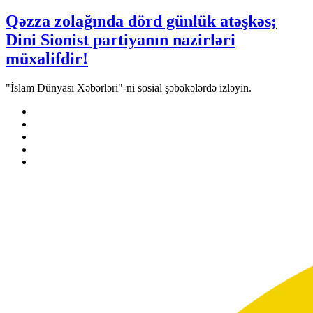
Qəzza zolağında dörd günlük atəşkəs;
Dini Sionist partiyanın nazirləri
müxalifdir!
"İslam Dünyası Xəbərləri"-ni sosial şəbəkələrdə izləyin.