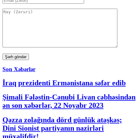
Son Xəbərlər
İraq prezidenti Ermənistana səfər edib
Şimali Fələstin-Cənubi Livan cəbhəsindən
ən son xəbərlər, 22 Noyabr 2023
Qəzza zolağında dörd günlük atəşkəs;
Dini Sionist partiyanın nazirləri
müxalifdir!