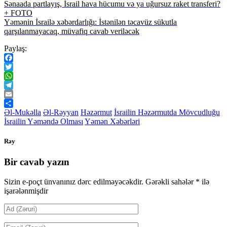
Sənaada partlayış, İsrail hava hücumu və ya uğursuz raket transferi?
+ FOTO
Yəmənin İsrailə xəbərdarlığı: İstənilən təcavüz sükutla
qarşılanmayacaq, müvafiq cavab veriləcək
Paylaş:
Facebook
Twitter
WhatsApp
Telegram
Email
Share
Əl-Mukəlla
Əl-Rəyyan
Həzərmut
İsrailin Həzərmutda Mövcudluğu
İsrailin Yəməndə Olması
Yəmən Xəbərləri
Rəy
Bir cavab yazın
Sizin e-poçt ünvanınız dərc edilməyəcəkdir.
Gərəkli sahələr
*
ilə
işarələnmişdir