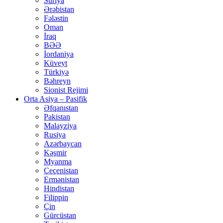
Suriya
Ərəbistan
Fələstin
Oman
İraq
BƏƏ
İordaniya
Küveyt
Türkiyə
Bəhreyn
Sionist Rejimi
Orta Asiya – Pasifik
Əfqanıstan
Pakistan
Malayziya
Rusiya
Azərbaycan
Kəşmir
Myanma
Çeçenistan
Ermənistan
Hindistan
Filippin
Çin
Gürcüstan