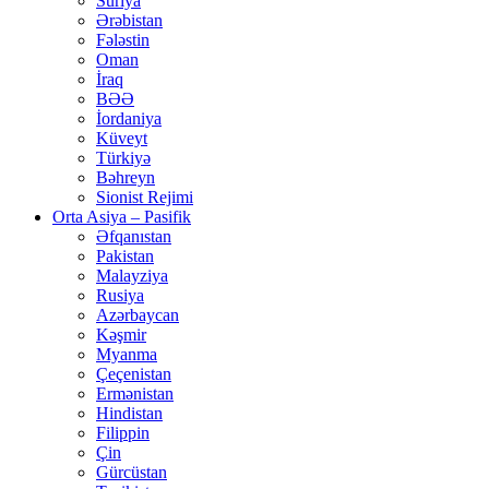
Suriya
Ərəbistan
Fələstin
Oman
İraq
BƏƏ
İordaniya
Küveyt
Türkiyə
Bəhreyn
Sionist Rejimi
Orta Asiya – Pasifik
Əfqanıstan
Pakistan
Malayziya
Rusiya
Azərbaycan
Kəşmir
Myanma
Çeçenistan
Ermənistan
Hindistan
Filippin
Çin
Gürcüstan