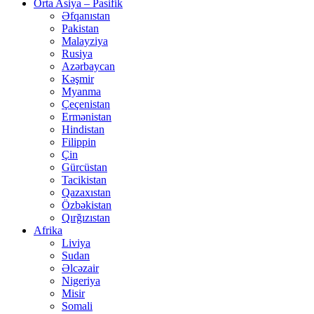
Orta Asiya – Pasifik
Əfqanıstan
Pakistan
Malayziya
Rusiya
Azərbaycan
Kəşmir
Myanma
Çeçenistan
Ermənistan
Hindistan
Filippin
Çin
Gürcüstan
Tacikistan
Qazaxıstan
Özbəkistan
Qırğızıstan
Afrika
Liviya
Sudan
Əlcəzair
Nigeriya
Misir
Somali