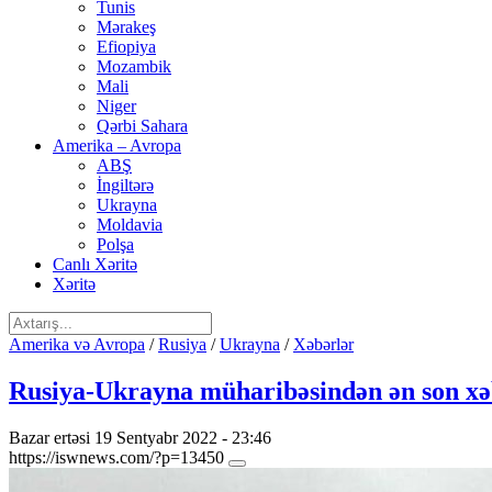
Tunis
Mərakeş
Efiopiya
Mozambik
Mali
Niger
Qərbi Sahara
Amerika – Avropa
ABŞ
İngiltərə
Ukrayna
Moldavia
Polşa
Canlı Xəritə
Xəritə
Amerika və Avropa
/
Rusiya
/
Ukrayna
/
Xəbərlər
Rusiya-Ukrayna müharibəsindən ən son xəb
Bazar ertəsi 19 Sentyabr 2022 - 23:46
https://iswnews.com/?p=13450