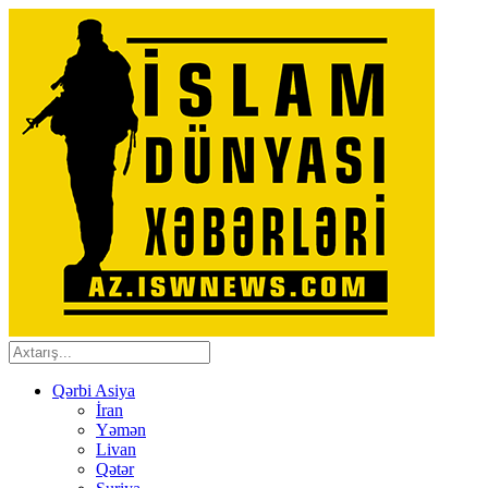
Qərbi Asiya
İran
Yəmən
Livan
Qətər