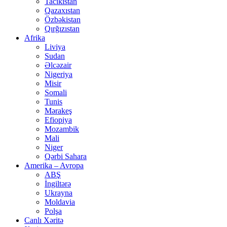
Tacikistan
Qazaxıstan
Özbəkistan
Qırğızıstan
Afrika
Liviya
Sudan
Əlcəzair
Nigeriya
Misir
Somali
Tunis
Mərakeş
Efiopiya
Mozambik
Mali
Niger
Qərbi Sahara
Amerika – Avropa
ABŞ
İngiltərə
Ukrayna
Moldavia
Polşa
Canlı Xəritə