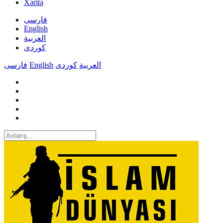
Xəritə
فارسی
English
العربیة
کوردی
فارسی
English
کوردی
العربیة