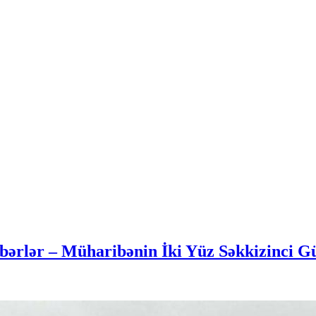
ərlər – Müharibənin İki Yüz Səkkizinci G