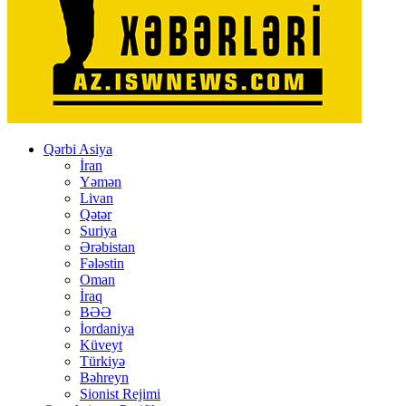
Qərbi Asiya
İran
Yəmən
Livan
Qətər
Suriya
Ərəbistan
Fələstin
Oman
İraq
BƏƏ
İordaniya
Küveyt
Türkiyə
Bəhreyn
Sionist Rejimi