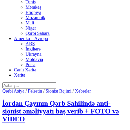
Tunis
Mərakeş
Efiopiya
Mozambik
Mali
Niger
Qərbi Sahara
Amerika – Avropa
ABŞ
İngiltərə
Ukrayna
Moldavia
Polşa
Canlı Xəritə
Xəritə
Qərbi Asiya
/
Fələstin
/
Sionist Rejimi
/
Xəbərlər
İordan Çayının Qərb Sahilində anti-
sionist əməliyyatı baş verib + FOTO və
VİDEO