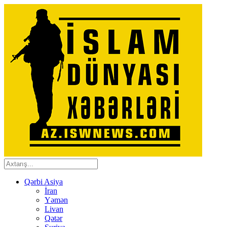
Qərbi Asiya
İran
Yəmən
Livan
Qətər