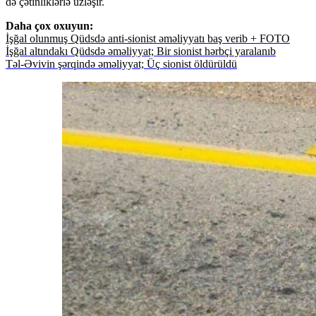
də çətinliklərlə üzləşir.
Daha çox oxuyun:
İşğal olunmuş Qüdsdə anti-sionist əməliyyatı baş verib + FOTO
İşğal altındakı Qüdsdə əməliyyat; Bir sionist hərbçi yaralanıb
Təl-Əvivin şərqində əməliyyat; Üç sionist öldürüldü