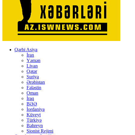
Qərbi Asiya
İran
Yəmən
Livan
Qətər
Suriya
Ərəbistan
Fələstin
Oman
İraq
BƏƏ
İordaniya
Küveyt
Türkiyə
Bəhreyn
Sionist Rejimi