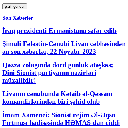
Son Xəbərlər
İraq prezidenti Ermənistana səfər edib
Şimali Fələstin-Cənubi Livan cəbhəsindən
ən son xəbərlər, 22 Noyabr 2023
Qəzza zolağında dörd günlük atəşkəs;
Dini Sionist partiyanın nazirləri
müxalifdir!
Livanın cənubunda Kətaib əl-Qəssam
komandirlərindən biri şəhid olub
İmam Xamenei: Sionist rejim Əl-Əqsa
Fırtınası hadisəsində HƏMAS-dan ciddi