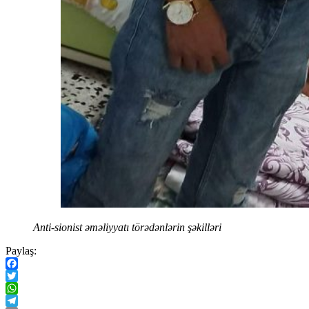
Anti-sionist əməliyyatı törədənlərin şəkilləri
Paylaş:
Facebook
Twitter
WhatsApp