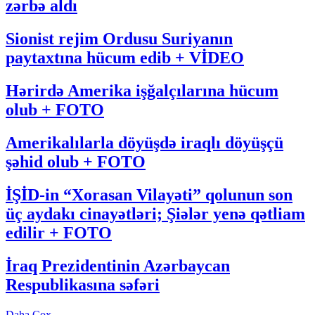
zərbə aldı
Sionist rejim Ordusu Suriyanın
paytaxtına hücum edib + VİDEO
Hərirdə Amerika işğalçılarına hücum
olub + FOTO
Amerikalılarla döyüşdə iraqlı döyüşçü
şəhid olub + FOTO
İŞİD-in “Xorasan Vilayəti” qolunun son
üç aydakı cinayətləri; Şiələr yenə qətliam
edilir + FOTO
İraq Prezidentinin Azərbaycan
Respublikasına səfəri
Daha Çox