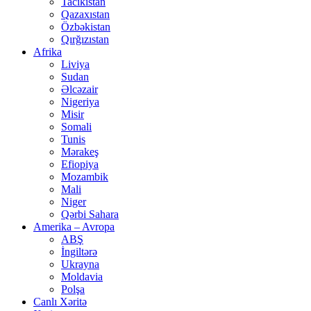
Tacikistan
Qazaxıstan
Özbəkistan
Qırğızıstan
Afrika
Liviya
Sudan
Əlcəzair
Nigeriya
Misir
Somali
Tunis
Mərakeş
Efiopiya
Mozambik
Mali
Niger
Qərbi Sahara
Amerika – Avropa
ABŞ
İngiltərə
Ukrayna
Moldavia
Polşa
Canlı Xəritə