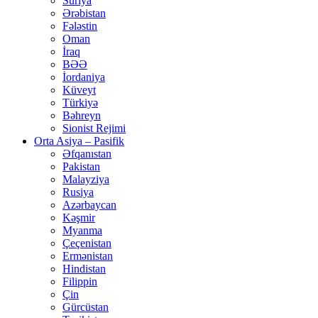
Suriya
Ərəbistan
Fələstin
Oman
İraq
BƏƏ
İordaniya
Küveyt
Türkiyə
Bəhreyn
Sionist Rejimi
Orta Asiya – Pasifik
Əfqanıstan
Pakistan
Malayziya
Rusiya
Azərbaycan
Kəşmir
Myanma
Çeçenistan
Ermənistan
Hindistan
Filippin
Çin
Gürcüstan