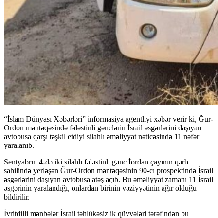
“İslam Dünyası Xəbərləri” informasiya agentliyi xəbər verir ki, Ğur-
Ordon məntəqəsində fələstinli gənclərin İsrail əsgərlərini daşıyan
avtobusa qarşı təşkil etdiyi silahlı əməliyyat nəticəsində 11 nəfər
yaralanıb.
Sentyabrın 4-də iki silahlı fələstinli gənc İordan çayının qərb
sahilində yerləşən Ğur-Ordon məntəqəsinin 90-cı prospektində İsrail
əsgərlərini daşıyan avtobusa atəş açıb. Bu əməliyyat zamanı 11 İsrail
əsgərinin yaralandığı, onlardan birinin vəziyyətinin ağır olduğu
bildirilir.
İvritdilli mənbələr İsrail təhlükəsizlik qüvvələri tərəfindən bu