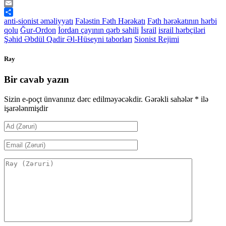
Telegram
Email
Share
anti-sionist əməliyyatı
Fələstin Fəth Hərəkatı
Fəth hərəkatının hərbi
qolu
Ğur-Ordon
İordan çayının qərb sahili
İsrail
israil hərbçiləri
Şəhid Əbdül Qadir Əl-Hüseyni taborları
Sionist Rejimi
Rəy
Bir cavab yazın
Sizin e-poçt ünvanınız dərc edilməyəcəkdir.
Gərəkli sahələr
*
ilə
işarələnmişdir