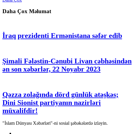
Daha Çox Məlumat
İraq prezidenti Ermənistana səfər edib
Şimali Fələstin-Cənubi Livan cəbhəsindən
ən son xəbərlər, 22 Noyabr 2023
Qəzza zolağında dörd günlük atəşkəs;
Dini Sionist partiyanın nazirləri
müxalifdir!
"İslam Dünyası Xəbərləri"-ni sosial şəbəkələrdə izləyin.