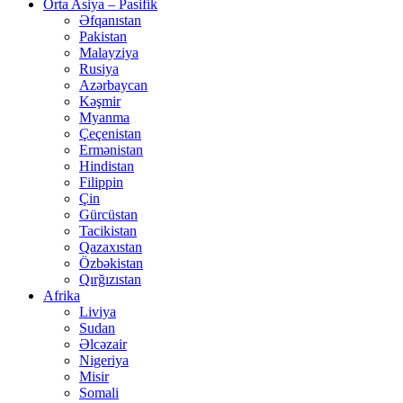
Orta Asiya – Pasifik
Əfqanıstan
Pakistan
Malayziya
Rusiya
Azərbaycan
Kəşmir
Myanma
Çeçenistan
Ermənistan
Hindistan
Filippin
Çin
Gürcüstan
Tacikistan
Qazaxıstan
Özbəkistan
Qırğızıstan
Afrika
Liviya
Sudan
Əlcəzair
Nigeriya
Misir
Somali