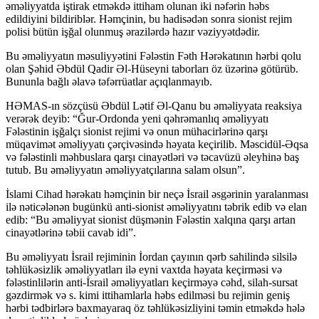
əməliyyatda iştirak etməkdə ittiham olunan iki nəfərin həbs
edildiyini bildiriblər. Həmçinin, bu hadisədən sonra sionist rejim
polisi bütün işğal olunmuş ərazilərdə hazır vəziyyətdədir.
Bu əməliyyatın məsuliyyətini Fələstin Fəth Hərəkatının hərbi qolu
olan Şəhid Əbdül Qadir Əl-Hüseyni taborları öz üzərinə götürüb.
Bununla bağlı əlavə təfərrüatlar açıqlanmayıb.
HƏMAS-ın sözçüsü Əbdül Lətif Əl-Qanu bu əməliyyata reaksiya
verərək deyib: “Ğur-Ordonda yeni qəhrəmanlıq əməliyyatı
Fələstinin işğalçı sionist rejimi və onun mühacirlərinə qarşı
müqavimət əməliyyatı çərçivəsində həyata keçirilib. Məscidül-Əqsa
və fələstinli məhbuslara qarşı cinayətləri və təcavüzü əleyhinə baş
tutub. Bu əməliyyatın əməliyyatçılarına salam olsun”.
İslami Cihad hərəkatı həmçinin bir neçə İsrail əsgərinin yaralanması
ilə nəticələnən bugünkü anti-sionist əməliyyatını təbrik edib və elan
edib: “Bu əməliyyat sionist düşmənin Fələstin xalqına qarşı artan
cinayətlərinə təbii cavab idi”.
Bu əməliyyatı İsrail rejiminin İordan çayının qərb sahilində silsilə
təhlükəsizlik əməliyyatları ilə eyni vaxtda həyata keçirməsi və
fələstinlilərin anti-İsrail əməliyyatları keçirməyə cəhd, silah-sursat
gəzdirmək və s. kimi ittihamlarla həbs edilməsi bu rejimin geniş
hərbi tədbirlərə baxmayaraq öz təhlükəsizliyini təmin etməkdə hələ