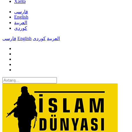
Xəritə
فارسی
English
العربیة
کوردی
فارسی
English
کوردی
العربیة