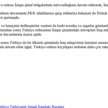
iyə ordusu İraqın şimal bölgələrində mövcudluğunu davam etdirərək, İma
tların davamında PKK silahlılarına qarşı mübarizə bəhanəsi ilə Dohuk v
ost qurmuşdu.
 həmçinin helikopterlər vasitəsi ilə hərbi texnika və əsgərlər göndərd
ücumundan sonra Türkiyə ordusunun İraqın şimalındakı mövqeləri İraq 
on hücumlarına məruz qalıb.
onra Türkiyə ilə bu ölkənin şimalında İraq müqavimət dəstələri arasında
alında davam edən işğal, Türkiyə ordusu keçmişinə nisbətən daha çox r
.
ürkiyə
Türkiyənin Şimali İraqdakı Bazaları