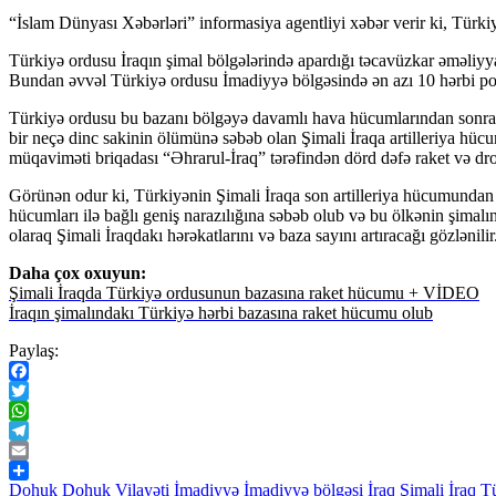
“İslam Dünyası Xəbərləri” informasiya agentliyi xəbər verir ki, Türk
Türkiyə ordusu İraqın şimal bölgələrində apardığı təcavüzkar əməliyya
Bundan əvvəl Türkiyə ordusu İmadiyyə bölgəsində ən azı 10 hərbi p
Türkiyə ordusu bu bazanı bölgəyə davamlı hava hücumlarından sonra və
bir neçə dinc sakinin ölümünə səbəb olan Şimali İraqa artilleriya h
müqaviməti briqadası “Əhrarul-İraq” tərəfindən dörd dəfə raket və dr
Görünən odur ki, Türkiyənin Şimali İraqa son artilleriya hücumundan s
hücumları ilə bağlı geniş narazılığına səbəb olub və bu ölkənin şim
olaraq Şimali İraqdakı hərəkatlarını və baza sayını artıracağı gözlənilir
Daha çox oxuyun:
Şimali İraqda Türkiyə ordusunun bazasına raket hücumu + VİDEO
İraqın şimalındakı Türkiyə hərbi bazasına raket hücumu olub
Paylaş:
Facebook
Twitter
WhatsApp
Telegram
Email
Share
Dohuk
Dohuk Vilayəti
İmadiyyə
İmadiyyə bölgəsi
İraq
Şimali İraq
T