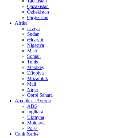
Tacikistan
Qazaxıstan
Özbəkistan
Qırğızıstan
Afrika
Liviya
Sudan
Əlcəzair
Nigeriya
Misir
Somali
Tunis
Mərakeş
Efiopiya
Mozambik
Mali
Niger
Qərbi Sahara
Amerika – Avropa
ABŞ
İngiltərə
Ukrayna
Moldavia
Polşa
Canlı Xəritə