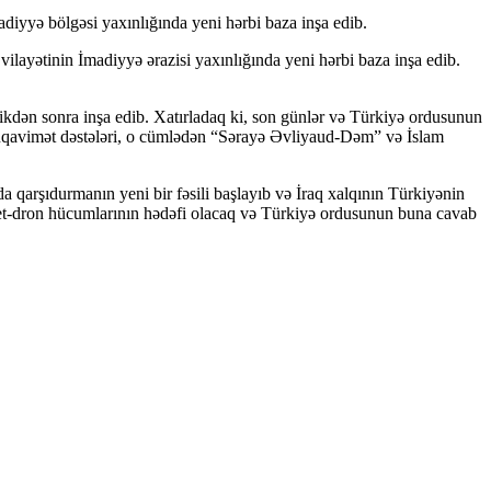
diyyə bölgəsi yaxınlığında yeni hərbi baza inşa edib.
ilayətinin İmadiyyə ərazisi yaxınlığında yeni hərbi baza inşa edib.
ikdən sonra inşa edib. Xatırladaq ki, son günlər və Türkiyə ordusunun
müqavimət dəstələri, o cümlədən “Sərayə Əvliyaud-Dəm” və İslam
 qarşıdurmanın yeni bir fəsili başlayıb və İraq xalqının Türkiyənin
aket-dron hücumlarının hədəfi olacaq və Türkiyə ordusunun buna cavab