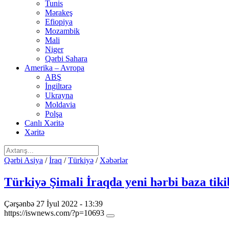
Tunis
Mərakeş
Efiopiya
Mozambik
Mali
Niger
Qərbi Sahara
Amerika – Avropa
ABŞ
İngiltərə
Ukrayna
Moldavia
Polşa
Canlı Xəritə
Xəritə
Qərbi Asiya
/
İraq
/
Türkiyə
/
Xəbərlər
Türkiyə Şimali İraqda yeni hərbi baza tiki
Çərşənbə 27 İyul 2022 - 13:39
https://iswnews.com/?p=10693