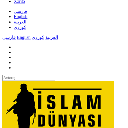
Xəritə
فارسی
English
العربیة
کوردی
فارسی
English
کوردی
العربیة