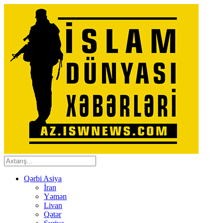
Qərbi Asiya
İran
Yəmən
Livan
Qətər