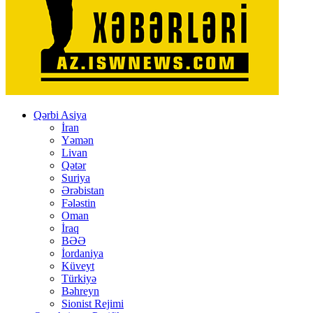
Qərbi Asiya
İran
Yəmən
Livan
Qətər
Suriya
Ərəbistan
Fələstin
Oman
İraq
BƏƏ
İordaniya
Küveyt
Türkiyə
Bəhreyn
Sionist Rejimi