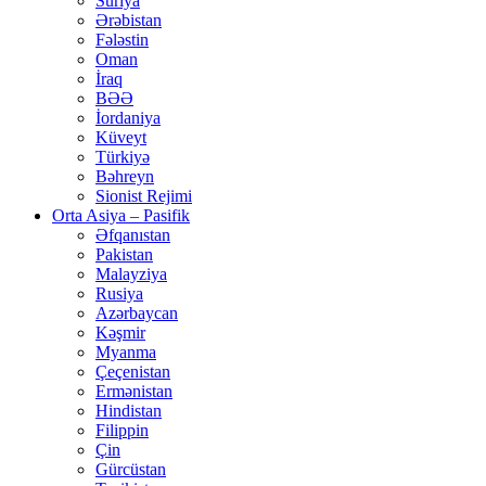
Suriya
Ərəbistan
Fələstin
Oman
İraq
BƏƏ
İordaniya
Küveyt
Türkiyə
Bəhreyn
Sionist Rejimi
Orta Asiya – Pasifik
Əfqanıstan
Pakistan
Malayziya
Rusiya
Azərbaycan
Kəşmir
Myanma
Çeçenistan
Ermənistan
Hindistan
Filippin
Çin
Gürcüstan