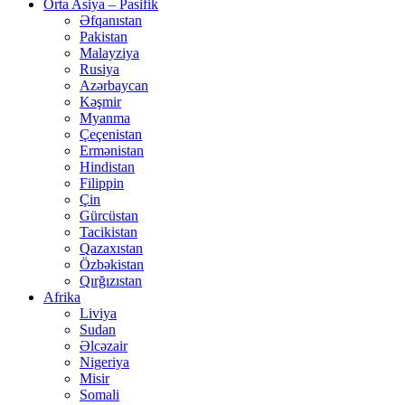
Orta Asiya – Pasifik
Əfqanıstan
Pakistan
Malayziya
Rusiya
Azərbaycan
Kəşmir
Myanma
Çeçenistan
Ermənistan
Hindistan
Filippin
Çin
Gürcüstan
Tacikistan
Qazaxıstan
Özbəkistan
Qırğızıstan
Afrika
Liviya
Sudan
Əlcəzair
Nigeriya
Misir
Somali