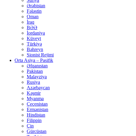
Suriya
Ərəbistan
Fələstin
Oman
İraq
BƏƏ
İordaniya
Küveyt
Türkiyə
Bəhreyn
Sionist Rejimi
Orta Asiya – Pasifik
Əfqanıstan
Pakistan
Malayziya
Rusiya
Azərbaycan
Kəşmir
Myanma
Çeçenistan
Ermənistan
Hindistan
Filippin
Çin
Gürcüstan