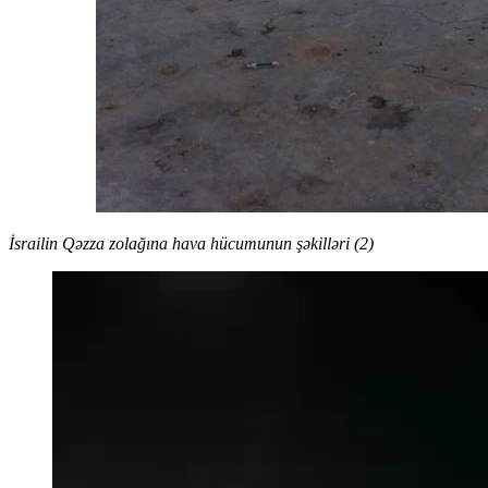
İsrailin Qəzza zolağına hava hücumunun şəkilləri (2)