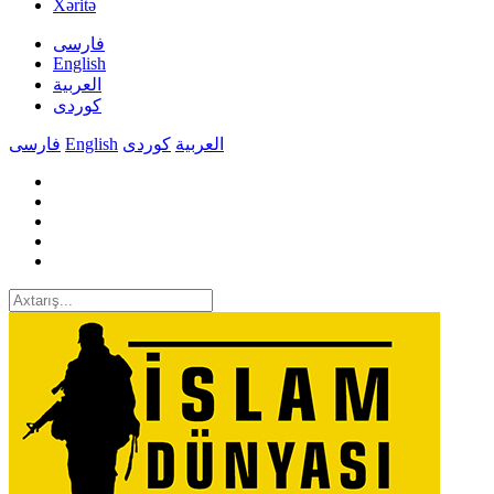
Xəritə
فارسی
English
العربیة
کوردی
فارسی
English
کوردی
العربیة