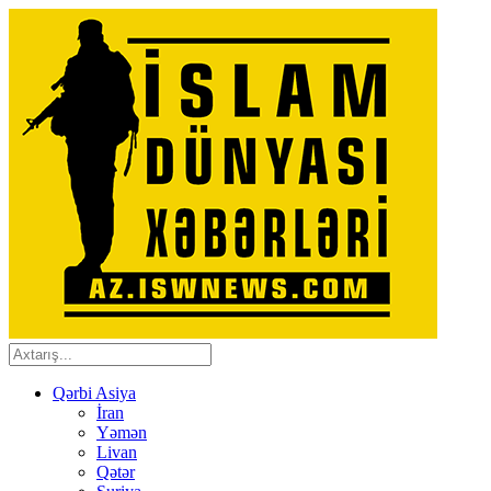
Qərbi Asiya
İran
Yəmən
Livan
Qətər