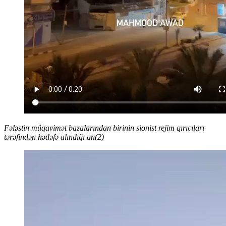
Fələstin müqavimət bazalarından birinin sionist rejim qırıcıları
tərəfindən hədəfə alındığı an(2)