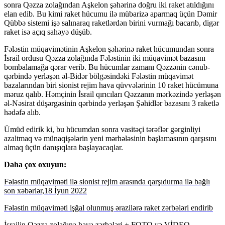
sonra Qəzza zolağından Aşkelon şəhərinə doğru iki raket atıldığını
elan edib. Bu kimi raket hücumu ilə mübarizə aparmaq üçün Dəmir
Qübbə sistemi işə salınaraq raketlərdən birini vurmağı bacarıb, digər
raket isə açıq sahəyə düşüb.
Fələstin müqavimətinin Aşkelon şəhərinə raket hücumundan sonra
İsrail ordusu Qəzza zolağında Fələstinin iki müqavimət bazasını
bombalamağa qərar verib. Bu hücumlar zamanı Qəzzənin cənub-
qərbində yerləşən əl-Bidər bölgəsindəki Fələstin müqavimət
bazalarından biri sionist rejim hava qüvvələrinin 10 raket hücümuna
məruz qalıb. Həmçinin İsrail qırıcıları Qəzzanın mərkəzində yerləşən
əl-Nəsirat düşərgəsinin qərbində yerləşən Şəhidlər bazasını 3 raketlə
hədəfə alıb.
Ümüd edirik ki, bu hücumdan sonra vasitəçi tərəflər gərginliyi
azaltmaq və münaqişələrin yeni mərhələsinin başlamasının qarşısını
almaq üçün danışıqlara başlayacaqlar.
Daha çox oxuyun:
Fələstin müqaviməti ilə sionist rejim arasında qarşıdurma ilə bağlı
son xəbərlər,18 İyun 2022
Fələstin müqaviməti işğal olunmuş ərazilərə raket zərbələri endirib
İsrailin Qəzza zolağına hava zərbələri + FOTO və VİDEO