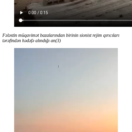
Fələstin müqavimət bazalarından birinin sionist rejim qırıcıları
tərəfindən hədəfə alındığı an(3)