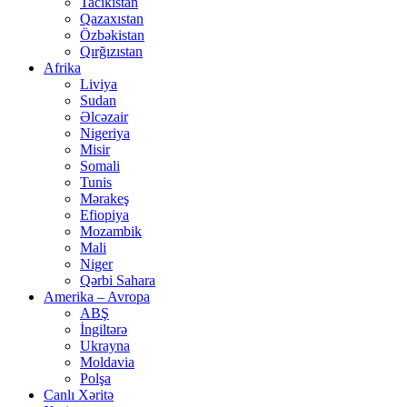
Tacikistan
Qazaxıstan
Özbəkistan
Qırğızıstan
Afrika
Liviya
Sudan
Əlcəzair
Nigeriya
Misir
Somali
Tunis
Mərakeş
Efiopiya
Mozambik
Mali
Niger
Qərbi Sahara
Amerika – Avropa
ABŞ
İngiltərə
Ukrayna
Moldavia
Polşa
Canlı Xəritə