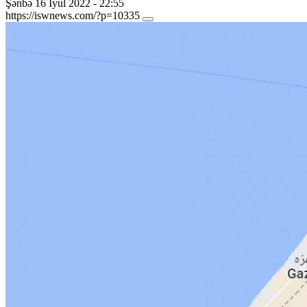
Şənbə 16 İyul 2022 - 22:55
https://iswnews.com/?p=10335