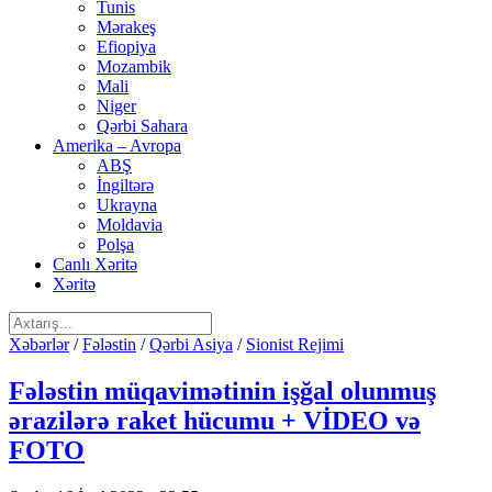
Tunis
Mərakeş
Efiopiya
Mozambik
Mali
Niger
Qərbi Sahara
Amerika – Avropa
ABŞ
İngiltərə
Ukrayna
Moldavia
Polşa
Canlı Xəritə
Xəritə
Xəbərlər
/
Fələstin
/
Qərbi Asiya
/
Sionist Rejimi
Fələstin müqavimətinin işğal olunmuş
ərazilərə raket hücumu + VİDEO və
FOTO