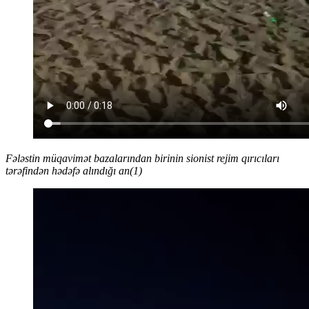
Fələstin müqavimət bazalarından birinin sionist rejim qırıcıları
tərəfindən hədəfə alındığı an(1)