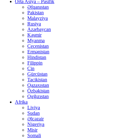
Orta Asiya – Pasifik
Əfqanıstan
Pakistan
Malayziya
Rusiya
Azərbaycan
Kəşmir
Myanma
Çeçenistan
Ermənistan
Hindistan
Filippin
Çin
Gürcüstan
Tacikistan
Qazaxıstan
Özbəkistan
Qırğızıstan
Afrika
Liviya
Sudan
Əlcəzair
Nigeriya
Misir
Somali