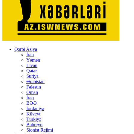
Qərbi Asiya
İran
Yəmən
Livan
Qətər
Suriya
Ərəbistan
Fələstin
Oman
İraq
BƏƏ
İordaniya
Küveyt
Türkiyə
Bəhreyn
Sionist Rejimi