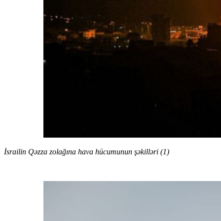
İsrailin Qəzza zolağına hava hücumunun şəkilləri (1)