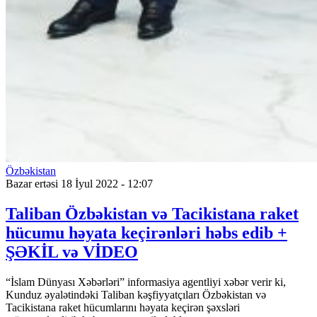
Özbəkistan
Bazar ertəsi 18 İyul 2022 - 12:07
Taliban Özbəkistan və Tacikistana raket
hücumu həyata keçirənləri həbs edib +
ŞƏKİL və VİDEO
“İslam Dünyası Xəbərləri” informasiya agentliyi xəbər verir ki,
Kunduz əyalətindəki Taliban kəşfiyyatçıları Özbəkistan və
Tacikistana raket hücumlarını həyata keçirən şəxsləri