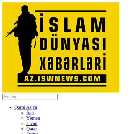
Qərbi Asiya
İran
Yəmən
Livan
Qətər