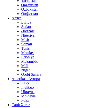
Tacikistan
Qazaxıstan
Özbəkistan
Qırğızıstan
Afrika
Liviya
Sudan
Əlcəzair
Nigeriya
Misir
Somali
Tunis
Mərakeş
Efiopiya
Mozambik
Mali
Niger
Qərbi Sahara
Amerika – Avropa
ABŞ
İngiltərə
Ukrayna
Moldavia
Polşa
Canlı Xəritə