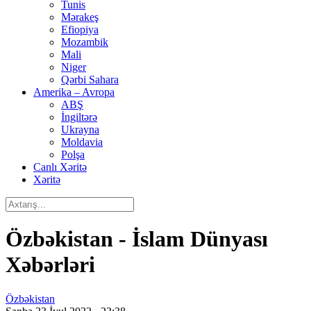
Tunis
Mərakeş
Efiopiya
Mozambik
Mali
Niger
Qərbi Sahara
Amerika – Avropa
ABŞ
İngiltərə
Ukrayna
Moldavia
Polşa
Canlı Xəritə
Xəritə
Özbəkistan - İslam Dünyası
Xəbərləri
Özbəkistan