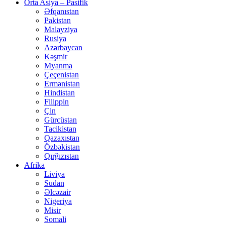
Orta Asiya – Pasifik
Əfqanıstan
Pakistan
Malayziya
Rusiya
Azərbaycan
Kəşmir
Myanma
Çeçenistan
Ermənistan
Hindistan
Filippin
Çin
Gürcüstan
Tacikistan
Qazaxıstan
Özbəkistan
Qırğızıstan
Afrika
Liviya
Sudan
Əlcəzair
Nigeriya
Misir
Somali