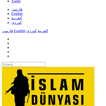
Xəritə
فارسی
English
العربیة
کوردی
فارسی
English
کوردی
العربیة