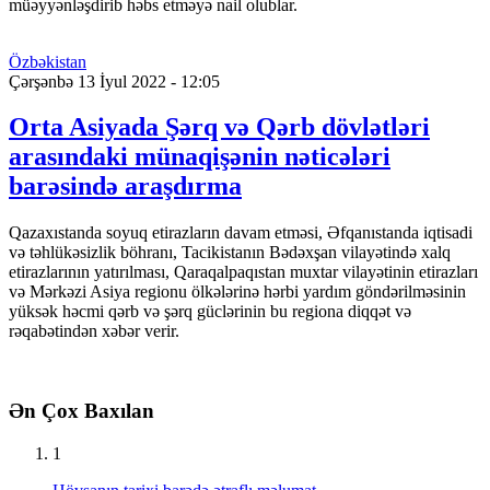
müəyyənləşdirib həbs etməyə nail olublar.
Özbəkistan
Çərşənbə 13 İyul 2022 - 12:05
Orta Asiyada Şərq və Qərb dövlətləri
arasındaki münaqişənin nəticələri
barəsində araşdırma
Qazaxıstanda soyuq etirazların davam etməsi, Əfqanıstanda iqtisadi
və təhlükəsizlik böhranı, Tacikistanın Bədəxşan vilayətində xalq
etirazlarının yatırılması, Qaraqalpaqıstan muxtar vilayətinin etirazları
və Mərkəzi Asiya regionu ölkələrinə hərbi yardım göndərilməsinin
yüksək həcmi qərb və şərq güclərinin bu regiona diqqət və
rəqabətindən xəbər verir.
Ən Çox Baxılan
1