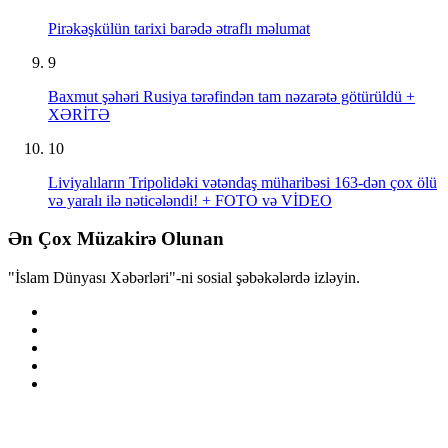
Pirəkəşkülün tarixi barədə ətraflı məlumat
9
Baxmut şəhəri Rusiya tərəfindən tam nəzarətə götürüldü +
XƏRİTƏ
10
Liviyalıların Tripolidəki vətəndaş müharibəsi 163-dən çox ölü
və yaralı ilə nəticələndi! + FOTO və VİDEO
Ən Çox Müzakirə Olunan
"İslam Dünyası Xəbərləri"-ni sosial şəbəkələrdə izləyin.