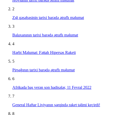
Hövsanın tarixi barədə ətraflı məlumat
2
Zığ qəsəbəsinin tarixi barədə ətraflı məlumat
3
Balaxanının tarixi barədə ətraflı məlumat
4
Hərbi Məlumat: Fəttah Hipersəs Raketi
5
Pirşağının tarixi barədə ətraflı məlumat
6
Afrikada baş verən son hadisələr, 11 Fevral 2022
7
General Haftar Liviyanın şərqində raket təlimi keçirdi!
8