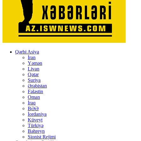
Qərbi Asiya
İran
Yəmən
Livan
Qətər
Suriya
Ərəbistan
Fələstin
Oman
İraq
BƏƏ
İordaniya
Küveyt
Türkiyə
Bəhreyn
Sionist Rejimi