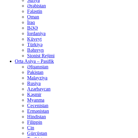
Suriya
Ərəbistan
Fələstin
Oman
İraq
BƏƏ
İordaniya
Küveyt
Türkiyə
Bəhreyn
Sionist Rejimi
Orta Asiya – Pasifik
Əfqanıstan
Pakistan
Malayziya
Rusiya
Azərbaycan
Kəşmir
Myanma
Çeçenistan
Ermənistan
Hindistan
Filippin
Çin
Gürcüstan