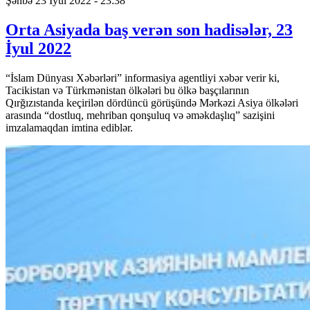
Şənbə 23 İyul 2022 - 23:38
Orta Asiyada baş verən son hadisələr, 23
İyul 2022
“İslam Dünyası Xəbərləri” informasiya agentliyi xəbər verir ki,
Tacikistan və Türkmənistan ölkələri bu ölkə başçılarının
Qırğızıstanda keçirilən dördüncü görüşündə Mərkəzi Asiya ölkələri
arasında “dostluq, mehriban qonşuluq və əməkdaşlıq” sazişini
imzalamaqdan imtina ediblər.