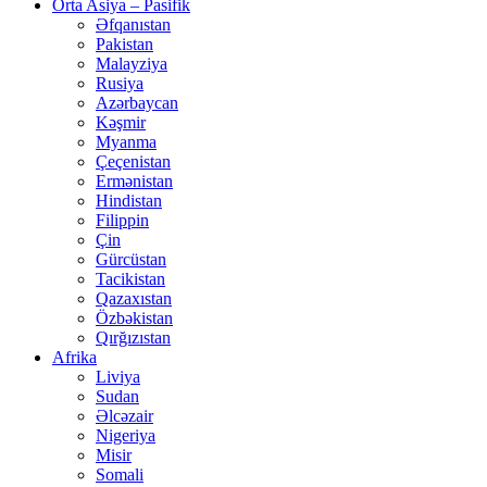
Orta Asiya – Pasifik
Əfqanıstan
Pakistan
Malayziya
Rusiya
Azərbaycan
Kəşmir
Myanma
Çeçenistan
Ermənistan
Hindistan
Filippin
Çin
Gürcüstan
Tacikistan
Qazaxıstan
Özbəkistan
Qırğızıstan
Afrika
Liviya
Sudan
Əlcəzair
Nigeriya
Misir
Somali