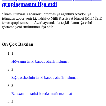
qruplaşmasını ifşa etdi
“İslam Dünyası Xəbərləri” informasiya agentliyi Anadoluya
istinadən xəbər verir ki, Türkiyə Milli Kəşfiyyat İdarəsi (MİT) İŞİD
terror qruplaşmasının Azərbaycanda da təşkilatlanmağa cəhd
göstərən yeni strukturunu ifşa edib.
Ən Çox Baxılan
1
Hövsanın tarixi barədə ətraflı məlumat
2
Zığ qəsəbəsinin tarixi barədə ətraflı məlumat
3
Balaxanının tarixi barədə ətraflı məlumat
4