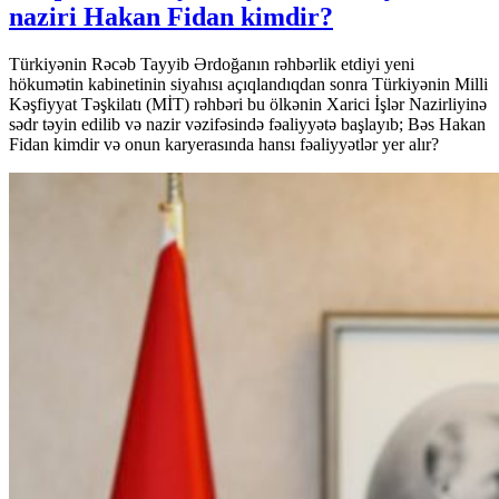
naziri Hakan Fidan kimdir?
Türkiyənin Rəcəb Tayyib Ərdoğanın rəhbərlik etdiyi yeni
hökumətin kabinetinin siyahısı açıqlandıqdan sonra Türkiyənin Milli
Kəşfiyyat Təşkilatı (MİT) rəhbəri bu ölkənin Xarici İşlər Nazirliyinə
sədr təyin edilib və nazir vəzifəsində fəaliyyətə başlayıb; Bəs Hakan
Fidan kimdir və onun karyerasında hansı fəaliyyətlər yer alır?