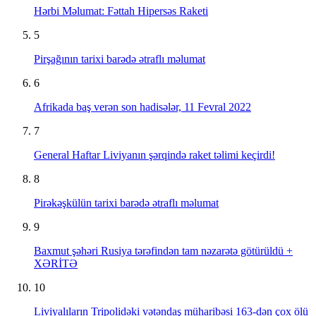
Hərbi Məlumat: Fəttah Hipersəs Raketi
5
Pirşağının tarixi barədə ətraflı məlumat
6
Afrikada baş verən son hadisələr, 11 Fevral 2022
7
General Haftar Liviyanın şərqində raket təlimi keçirdi!
8
Pirəkəşkülün tarixi barədə ətraflı məlumat
9
Baxmut şəhəri Rusiya tərəfindən tam nəzarətə götürüldü +
XƏRİTƏ
10
Liviyalıların Tripolidəki vətəndaş müharibəsi 163-dən çox ölü