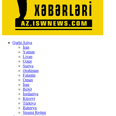
Qərbi Asiya
İran
Yəmən
Livan
Qətər
Suriya
Ərəbistan
Fələstin
Oman
İraq
BƏƏ
İordaniya
Küveyt
Türkiyə
Bəhreyn
Sionist Rejimi