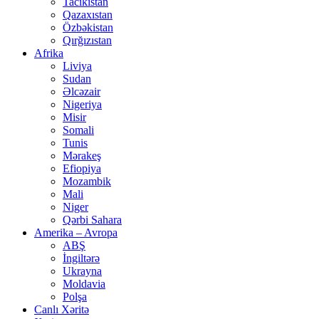
Tacikistan
Qazaxıstan
Özbəkistan
Qırğızıstan
Afrika
Liviya
Sudan
Əlcəzair
Nigeriya
Misir
Somali
Tunis
Mərakeş
Efiopiya
Mozambik
Mali
Niger
Qərbi Sahara
Amerika – Avropa
ABŞ
İngiltərə
Ukrayna
Moldavia
Polşa
Canlı Xəritə