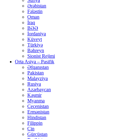
Suriya
Ərəbistan
Fələstin
Oman
İraq
BƏƏ
İordaniya
Küveyt
Türkiyə
Bəhreyn
Sionist Rejimi
Orta Asiya – Pasifik
Əfqanıstan
Pakistan
Malayziya
Rusiya
Azərbaycan
Kəşmir
Myanma
Çeçenistan
Ermənistan
Hindistan
Filippin
Çin
Gürcüstan