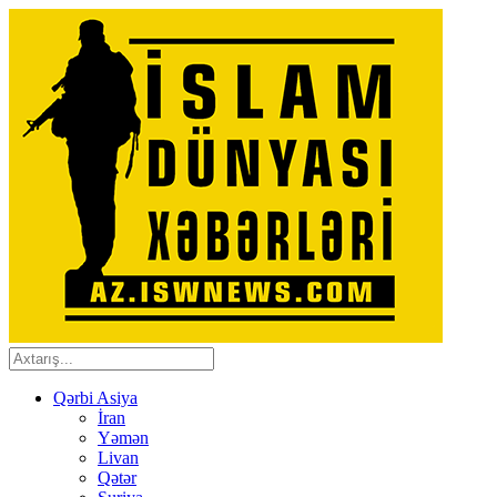
Qərbi Asiya
İran
Yəmən
Livan
Qətər