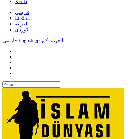
Xəritə
فارسی
English
العربیة
کوردی
فارسی
English
کوردی
العربیة