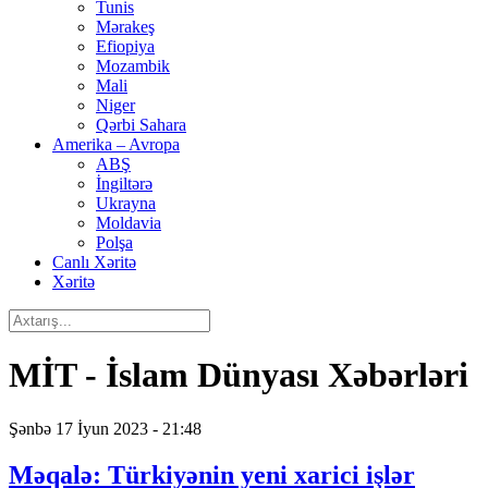
Tunis
Mərakeş
Efiopiya
Mozambik
Mali
Niger
Qərbi Sahara
Amerika – Avropa
ABŞ
İngiltərə
Ukrayna
Moldavia
Polşa
Canlı Xəritə
Xəritə
MİT - İslam Dünyası Xəbərləri
Şənbə 17 İyun 2023 - 21:48
Məqalə: Türkiyənin yeni xarici işlər