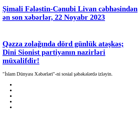
Şimali Fələstin-Cənubi Livan cəbhəsindən
ən son xəbərlər, 22 Noyabr 2023
Qəzza zolağında dörd günlük atəşkəs;
Dini Sionist partiyanın nazirləri
müxalifdir!
"İslam Dünyası Xəbərləri"-ni sosial şəbəkələrdə izləyin.