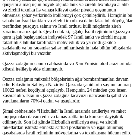
qarşısını almaq üçün böyük ölçüdə tank və zirehli texnikaya əl atıb
və zirehli texnika ilə yanaşı kifayət qədər piyada qoşununun
olmaması şəhər yerlərində irəliləməyi çox çətinləşdirib. Həmçinin bu
səbəbdən İsrail tankları və zirehli texnikası daim fələstinli döyüşçülər
tərəfindən pusquya salınır və İsrail ordusu külli miqdarda zireh
zərərinə məruz qalıb. Qeyd edək ki, işğalçı İsrail rejiminin Qəzzaya
quru işğalı başlayandan indiyədək 97 İsrail tankı və zirehli maşını
fələstinli silahlılar tərəfindən məhv edilib və ya ciddi şəkildə
zədələnib və bu rəqəmlər şəhər müharibəsinin hələ bütün bölgələrdə
aktivləşmədiyi bir vaxtdır.
Qəzza zolağının cənub cəbhəsində və Xan Yunisin ətraf ərazilərində
xüsusi irəliləyiş əldə olunmayıb.
Qəzza zolağının müxtəlif bölgələrinin ağır bombardmanları davam
edir. Fələstinin Səhiyyə Nazirliyi Qəzzada şəhidlərin sayının artaraq
10022 nəfəri keçdiyini açıqlayıb. Həmçinin, 24 mindən çox insan
xəsarət alıb. İsrailin Qəzza zolağına təcavüzü nəticəsində şəhid və
yaralananların 70%-i qadın və uşaqlardır.
Şimal cəbhəsində “Hizbullah”la İsrail arasında artilleriya və raket
toqquşmaları davam edir və təmas xəttlərində konkret dəyişiklik
edilməyib. Son iki gündə Hizbullah artilleriya atəşi və zirehli
raketlərdən istifadə etməklə sərhəd postlarında və işğal olunmuş
qəsəbələrdə İsrail rejiminin mövqelərinə və texnikasına hücum edib.