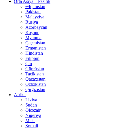
Orta Asiya – Pasifik
Əfqanıstan
Pakistan
Malayziya
Rusiya
Azərbaycan
Kəşmir
Myanma
Çeçenistan
Ermənistan
Hindistan
Filippin
Çin
Gürcüstan
Tacikistan
Qazaxıstan
Özbəkistan
Qırğızıstan
Afrika
Liviya
Sudan
Əlcəzair
Nigeriya
Misir
Somali