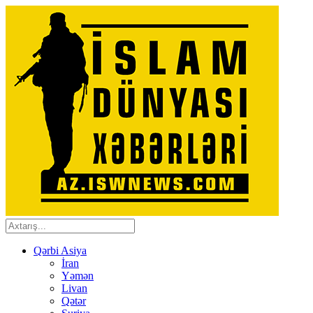
Qərbi Asiya
İran
Yəmən
Livan
Qətər