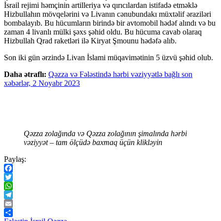
İsrail rejimi həmçinin artilleriya və qırıcılardan istifadə etməklə
Hizbullahın mövqelərini və Livanın cənubundakı müxtəlif əraziləri
bombalayıb. Bu hücumların birində bir avtomobil hədəf alındı ​​və bu
zaman 4 livanlı mülki şəxs şəhid oldu. Bu hücuma cavab olaraq
Hizbullah Qrad raketləri ilə Kiryat Şmounu hədəfə alıb.
Son iki gün ərzində Livan İslami müqavimətinin 5 üzvü şəhid olub.
Daha ətraflı:
Qəzza və Fələstində hərbi vəziyyətlə bağlı son
xəbərlər, 2 Noyabr 2023
Qəzza zolağında və Qəzza zolağının şimalında hərbi
vəziyyət – tam ölçüdə baxmaq üçün klikləyin
Paylaş:
Facebook
Twitter
WhatsApp
Telegram
Email