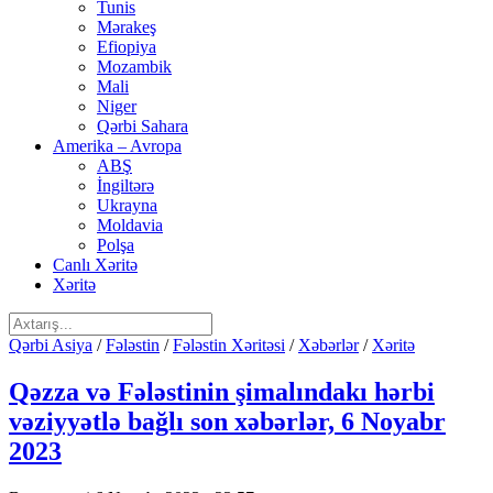
Tunis
Mərakeş
Efiopiya
Mozambik
Mali
Niger
Qərbi Sahara
Amerika – Avropa
ABŞ
İngiltərə
Ukrayna
Moldavia
Polşa
Canlı Xəritə
Xəritə
Qərbi Asiya
/
Fələstin
/
Fələstin Xəritəsi
/
Xəbərlər
/
Xəritə
Qəzza və Fələstinin şimalındakı hərbi
vəziyyətlə bağlı son xəbərlər, 6 Noyabr
2023