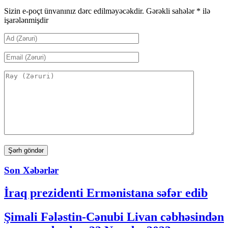
Sizin e-poçt ünvanınız dərc edilməyəcəkdir.
Gərəkli sahələr
*
ilə
işarələnmişdir
Son Xəbərlər
İraq prezidenti Ermənistana səfər edib
Şimali Fələstin-Cənubi Livan cəbhəsindən