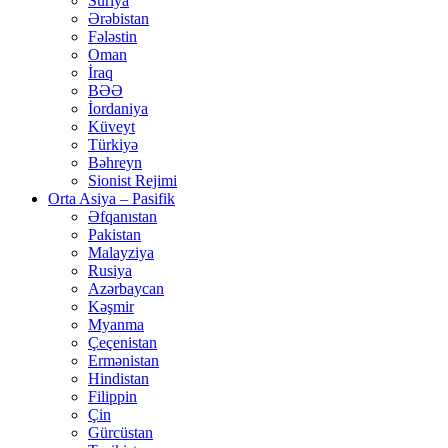
Suriya
Ərəbistan
Fələstin
Oman
İraq
BƏƏ
İordaniya
Küveyt
Türkiyə
Bəhreyn
Sionist Rejimi
Orta Asiya – Pasifik
Əfqanıstan
Pakistan
Malayziya
Rusiya
Azərbaycan
Kəşmir
Myanma
Çeçenistan
Ermənistan
Hindistan
Filippin
Çin
Gürcüstan