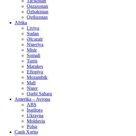
Tacikistan
Qazaxıstan
Özbəkistan
Qırğızıstan
Afrika
Liviya
Sudan
Əlcəzair
Nigeriya
Misir
Somali
Tunis
Mərakeş
Efiopiya
Mozambik
Mali
Niger
Qərbi Sahara
Amerika – Avropa
ABŞ
İngiltərə
Ukrayna
Moldavia
Polşa
Canlı Xəritə