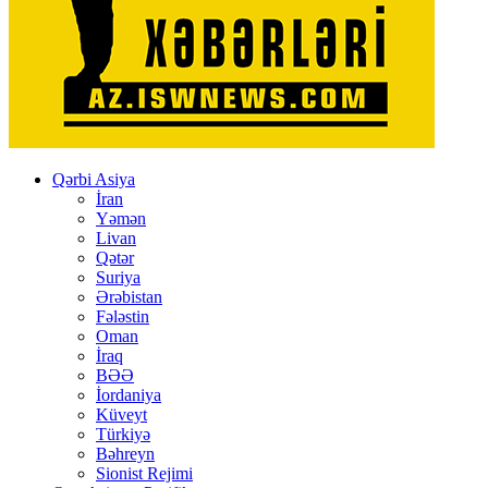
Qərbi Asiya
İran
Yəmən
Livan
Qətər
Suriya
Ərəbistan
Fələstin
Oman
İraq
BƏƏ
İordaniya
Küveyt
Türkiyə
Bəhreyn
Sionist Rejimi