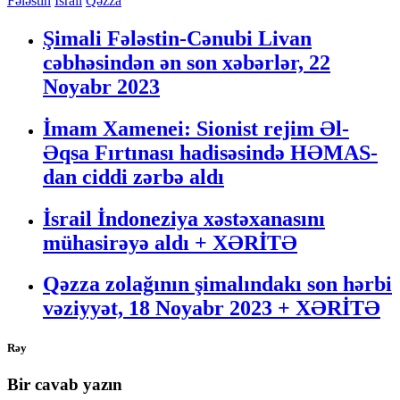
Share
Fələstin
İsrail
Qəzza
Şimali Fələstin-Cənubi Livan
cəbhəsindən ən son xəbərlər, 22
Noyabr 2023
İmam Xamenei: Sionist rejim Əl-
Əqsa Fırtınası hadisəsində HƏMAS-
dan ciddi zərbə aldı
İsrail İndoneziya xəstəxanasını
mühasirəyə aldı + XƏRİTƏ
Qəzza zolağının şimalındakı son hərbi
vəziyyət, 18 Noyabr 2023 + XƏRİTƏ
Rəy
Bir cavab yazın