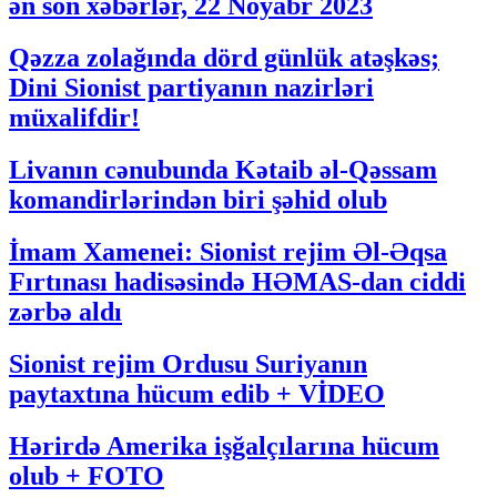
ən son xəbərlər, 22 Noyabr 2023
Qəzza zolağında dörd günlük atəşkəs;
Dini Sionist partiyanın nazirləri
müxalifdir!
Livanın cənubunda Kətaib əl-Qəssam
komandirlərindən biri şəhid olub
İmam Xamenei: Sionist rejim Əl-Əqsa
Fırtınası hadisəsində HƏMAS-dan ciddi
zərbə aldı
Sionist rejim Ordusu Suriyanın
paytaxtına hücum edib + VİDEO
Hərirdə Amerika işğalçılarına hücum
olub + FOTO