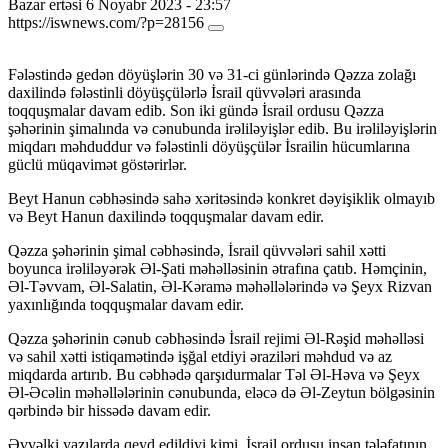
Bazar ertəsi 6 Noyabr 2023 - 23:57
https://iswnews.com/?p=28156
Fələstində gedən döyüşlərin 30 və 31-ci günlərində Qəzza zolağı
daxilində fələstinli döyüşçülərlə İsrail qüvvələri arasında
toqquşmalar davam edib. Son iki gündə İsrail ordusu Qəzza
şəhərinin şimalında və cənubunda irəliləyişlər edib. Bu irəliləyişlərin
miqdarı məhduddur və fələstinli döyüşçülər İsrailin hücumlarına
güclü müqavimət göstərirlər.
Beyt Hanun cəbhəsində sahə xəritəsində konkret dəyişiklik olmayıb
və Beyt Hanun daxilində toqquşmalar davam edir.
Qəzza şəhərinin şimal cəbhəsində, İsrail qüvvələri sahil xətti
boyunca irəliləyərək Əl-Şati məhəlləsinin ətrafına çatıb. Həmçinin,
Əl-Təvvam, Əl-Salatin, Əl-Kəramə məhəllələrində və Şeyx Rizvan
yaxınlığında toqquşmalar davam edir.
Qəzza şəhərinin cənub cəbhəsində İsrail rejimi Əl-Rəşid məhəlləsi
və sahil xətti istiqamətində işğal etdiyi əraziləri məhdud və az
miqdarda artırıb. Bu cəbhədə qarşıdurmalar Təl Əl-Həva və Şeyx
Əl-Əcəlin məhəllələrinin cənubunda, eləcə də Əl-Zeytun bölgəsinin
qərbində bir hissədə davam edir.
Əvvəlki yazılarda qeyd edildiyi kimi, İsrail ordusu insan tələfatının