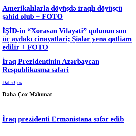
Amerikalılarla döyüşdə iraqlı döyüşçü
şəhid olub + FOTO
İŞİD-in “Xorasan Vilayəti” qolunun son
üç aydakı cinayətləri; Şiələr yenə qətliam
edilir + FOTO
İraq Prezidentinin Azərbaycan
Respublikasına səfəri
Daha Çox
Daha Çox Məlumat
İraq prezidenti Ermənistana səfər edib