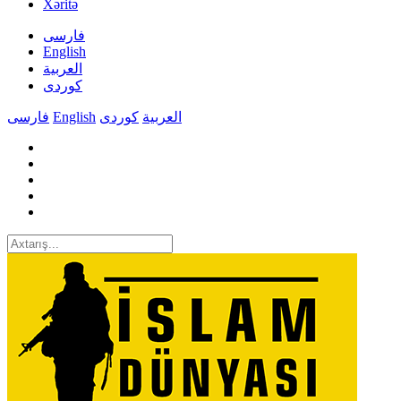
Xəritə
فارسی
English
العربیة
کوردی
فارسی
English
کوردی
العربیة