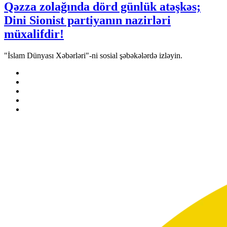
Qəzza zolağında dörd günlük atəşkəs;
Dini Sionist partiyanın nazirləri
müxalifdir!
"İslam Dünyası Xəbərləri"-ni sosial şəbəkələrdə izləyin.