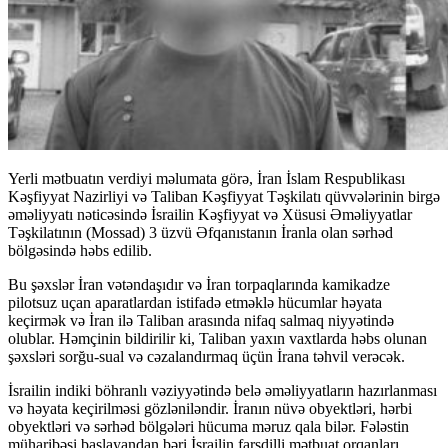
Yerli mətbuatın verdiyi məlumata görə, İran İslam Respublikası
Kəşfiyyat Nazirliyi və Taliban Kəşfiyyat Təşkilatı qüvvələrinin birgə
əməliyyatı nəticəsində İsrailin Kəşfiyyat və Xüsusi Əməliyyatlar
Təşkilatının (Mossad) 3 üzvü Əfqanıstanın İranla olan sərhəd
bölgəsində həbs edilib.
Bu şəxslər İran vətəndaşıdır və İran torpaqlarında kamikadze
pilotsuz uçan aparatlardan istifadə etməklə hücumlar həyata
keçirmək və İran ilə Taliban arasında nifaq salmaq niyyətində
olublar. Həmçinin bildirilir ki, Taliban yaxın vaxtlarda həbs olunan
şəxsləri sorğu-sual və cəzalandırmaq üçün İrana təhvil verəcək.
İsrailin indiki böhranlı vəziyyətində belə əməliyyatların hazırlanması
və həyata keçirilməsi gözləniləndir. İranın nüvə obyektləri, hərbi
obyektləri və sərhəd bölgələri hücuma məruz qala bilər. Fələstin
müharibəsi başlayandan bəri İsrailin farsdilli mətbuat orqanları