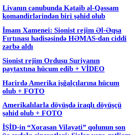
Livanın cənubunda Kətaib əl-Qəssam
komandirlərindən biri şəhid olub
İmam Xamenei: Sionist rejim Əl-Əqsa
Fırtınası hadisəsində HƏMAS-dan ciddi
zərbə aldı
Sionist rejim Ordusu Suriyanın
paytaxtına hücum edib + VİDEO
Hərirdə Amerika işğalçılarına hücum
olub + FOTO
Amerikalılarla döyüşdə iraqlı döyüşçü
şəhid olub + FOTO
İŞİD-in “Xorasan Vilayəti” qolunun son