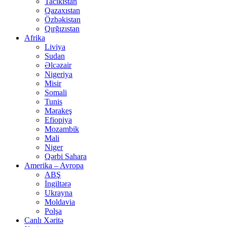
Tacikistan
Qazaxıstan
Özbəkistan
Qırğızıstan
Afrika
Liviya
Sudan
Əlcəzair
Nigeriya
Misir
Somali
Tunis
Mərakeş
Efiopiya
Mozambik
Mali
Niger
Qərbi Sahara
Amerika – Avropa
ABŞ
İngiltərə
Ukrayna
Moldavia
Polşa
Canlı Xəritə