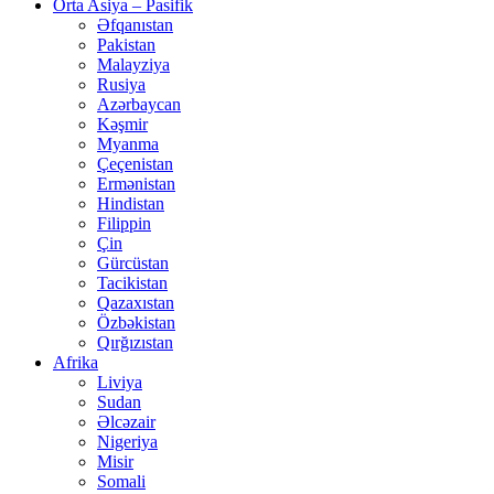
Orta Asiya – Pasifik
Əfqanıstan
Pakistan
Malayziya
Rusiya
Azərbaycan
Kəşmir
Myanma
Çeçenistan
Ermənistan
Hindistan
Filippin
Çin
Gürcüstan
Tacikistan
Qazaxıstan
Özbəkistan
Qırğızıstan
Afrika
Liviya
Sudan
Əlcəzair
Nigeriya
Misir
Somali