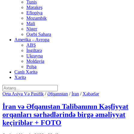
Tunis
Mərakeş
Efiopiya
Mozambik
Mali
Niger
Qərbi Sahara
Amerika – Avropa
ABŞ
İngiltərə
Ukrayna
Moldavia
Polşa
Canlı Xəritə
Xəritə
Orta Asiya Və Pasifik
/
Əfqanıstan
/
İran
/
Xəbərlər
İran və Əfqanıstan Talibanının Kəşfiyyat
orqanları sərhədlərində birgə əməliyyat
keçiriblər + FOTO