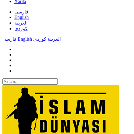
Xəritə
فارسی
English
العربیة
کوردی
فارسی
English
کوردی
العربیة