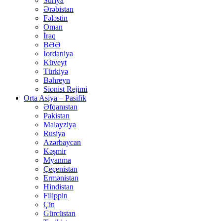
Suriya
Ərəbistan
Fələstin
Oman
İraq
BƏƏ
İordaniya
Küveyt
Türkiyə
Bəhreyn
Sionist Rejimi
Orta Asiya – Pasifik
Əfqanıstan
Pakistan
Malayziya
Rusiya
Azərbaycan
Kəşmir
Myanma
Çeçenistan
Ermənistan
Hindistan
Filippin
Çin
Gürcüstan