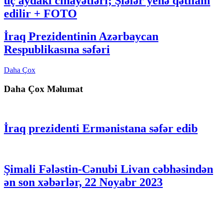
üç aydakı cinayətləri; Şiələr yenə qətliam
edilir + FOTO
İraq Prezidentinin Azərbaycan
Respublikasına səfəri
Daha Çox
Daha Çox Məlumat
İraq prezidenti Ermənistana səfər edib
Şimali Fələstin-Cənubi Livan cəbhəsindən
ən son xəbərlər, 22 Noyabr 2023