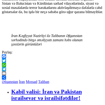
Sistan və Bəlucistan və Kürdüstan sərhəd vilayətlərində, siyasi və
sosial məsələlərdə terror hərəkatlarını aktivləşdirməyə dəfələrlə cəhd
göstərsələr də, bu işdə bir neçə səbəbə görə uğur qazana bilməyiblər.
İran Kəşfiyyat Nazirliyi ilə Talibanın Əfqanıstan
sərhədində birgə əməliyyatı zamanı həbs olunan
şəxslərin görüntüləri
Paylaş:
Facebook
Twitter
WhatsApp
Telegram
Email
Share
Əfqanıstan
İran
Mossad
Taliban
Kabil valisi: İran və Pakistan
israilsevər və israilsifətdilər!