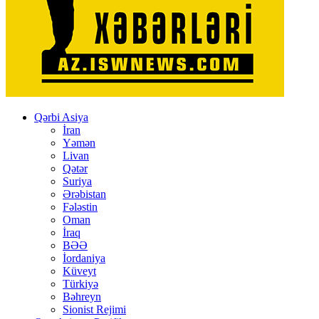
Qərbi Asiya
İran
Yəmən
Livan
Qətər
Suriya
Ərəbistan
Fələstin
Oman
İraq
BƏƏ
İordaniya
Küveyt
Türkiyə
Bəhreyn
Sionist Rejimi