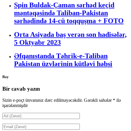
Spin Buldak-Çaman sərhəd keçid
məntəqəsində Taliban-Pakistan
sərhədində 14-cü toqquşma + FOTO
Orta Asiyada baş verən son hadisələr,
5 Oktyabr 2023
Əfqanıstanda Təhrik-e-Taliban
Pakistan üzvlərinin kütləvi həbsi
Rəy
Bir cavab yazın
Sizin e-poçt ünvanınız dərc edilməyəcəkdir.
Gərəkli sahələr
*
ilə
işarələnmişdir