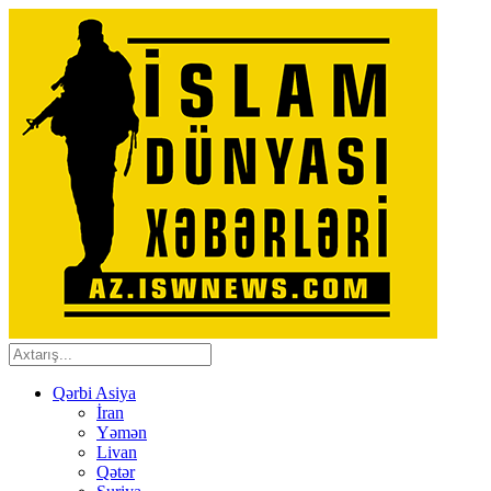
Qərbi Asiya
İran
Yəmən
Livan
Qətər