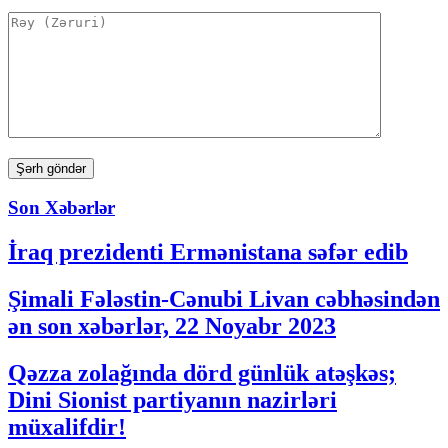
Son Xəbərlər
İraq prezidenti Ermənistana səfər edib
Şimali Fələstin-Cənubi Livan cəbhəsindən
ən son xəbərlər, 22 Noyabr 2023
Qəzza zolağında dörd günlük atəşkəs;
Dini Sionist partiyanın nazirləri
müxalifdir!