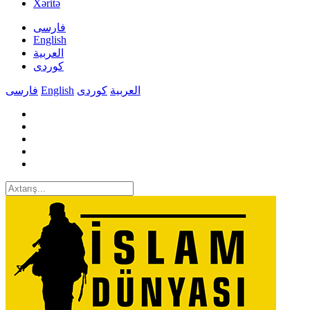
Xəritə
فارسی
English
العربیة
کوردی
فارسی
English
کوردی
العربیة