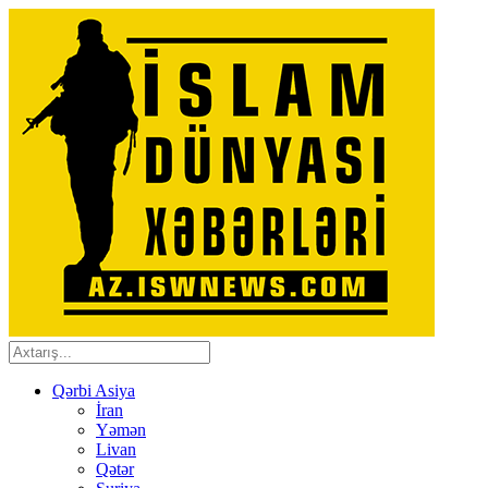
Qərbi Asiya
İran
Yəmən
Livan
Qətər