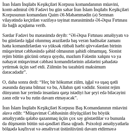
İran İslam İnqilabı Keşikçiləri Korpusu komandanının müavini,
kontr-admiral Əli Fədəvi bu gün səhər İran İslam İnqilabı Keşikçiləri
Korpusunun komandanı Qaim Əl-Məhəmmədin (ə) Semnan
vilayətində keçirilən vəzifəyə təyinat mərasimində Əl-Əqsa Fırtınası
ilə bağlı açıqlama verib.
Sərdar Fədəvi bu mərasimdə deyib: “Əl-Əqsa Fırtınası əməliyyatı və
bu günlərdə işğal olunmuş ərazilərdə baş verən hadisələr zamanı
hətta komandirlərdən və yüksək rütbəli hərbi qüvvələrdən birinin
müqavimət cəbhəsində şəhid olmasının şahidi olmamışıq. Sionist
rejim bütün gücünü ortaya qoydu, məzlum Fələstin xalqını və ya
nəhayət müqavimət cəbhəsi komandirlərinin ailələrini şəhadətə
yetirmək üçün sərf etdi. Zülmün bu təzahürü maksimum
dərəcədədir”.
O, daha sonra dedi: “Heç bir hökumət zülm, işğal və uşaq qətli
əsasında dayana bilməz və bu, Allahın qəti vədidir. Sionist rejim
dünyanın hər yerində insanlara qarşı istədiyi hər şeyi edə biləcəyini
zənn edir və bu rutin davam etməyəcək”.
İran İslam İnqilabı Keşikçiləri Korpusu Baş Komandanının müavini
əlavə edib: “Müqavimət Cəbhəsinin döyüşçüləri bu böyük
əməliyyatda qələbə qazanmaq üçün çox səy göstərdilər və bununla
da düşmənin bütün sui-qəsdləri iflasa uğradı. Psixoloji əməliyyatlarla
bölgədə kəşfiyyat və əməliyyat üstünlüyünü davam etdirməyə