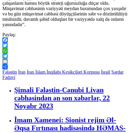
çalışanların hamısı böyük strateji uğursuzluğa düçar oldu.
Müqavimət cəbhəsinin vəziyyəti meydan baxımından çox yaxşıdır
və bu gün müqavimət cəbhəsi döyüşçülərinin səbr və dözümlülüyü
misilsizdir, davamlı şəhid olduqları bir vəziyyətdə xalq da onların
yanındadır”.
Paylaş:
Facebook
Twitter
WhatsApp
Telegram
Email
Share
Fələstin
İran
İran İslam İnqilabı Keşikçiləri Korpusu
İsrail
Sərdar
Fədəvi
Şimali Fələstin-Cənubi Livan
cəbhəsindən ən son xəbərlər, 22
Noyabr 2023
İmam Xamenei: Sionist rejim Əl-
Əqsa Fırtınası hadisəsində HƏMAS-