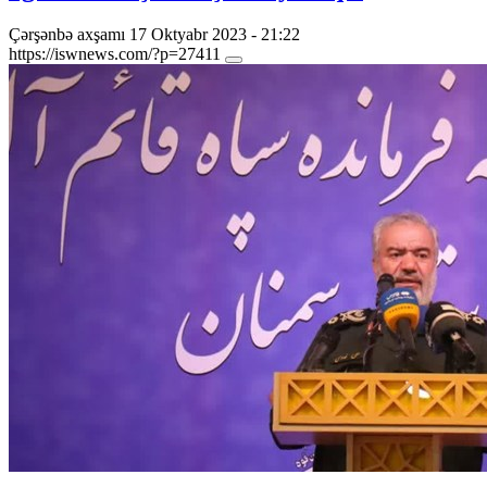
Çərşənbə axşamı 17 Oktyabr 2023 - 21:22
https://iswnews.com/?p=27411