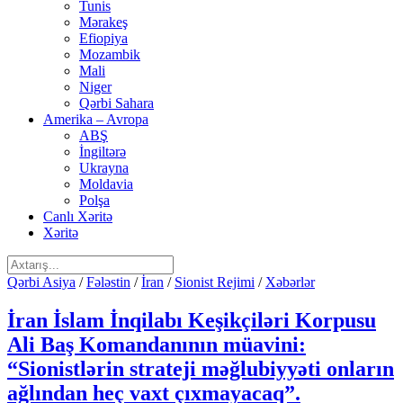
Tunis
Mərakeş
Efiopiya
Mozambik
Mali
Niger
Qərbi Sahara
Amerika – Avropa
ABŞ
İngiltərə
Ukrayna
Moldavia
Polşa
Canlı Xəritə
Xəritə
Qərbi Asiya
/
Fələstin
/
İran
/
Sionist Rejimi
/
Xəbərlər
İran İslam İnqilabı Keşikçiləri Korpusu
Ali Baş Komandanının müavini:
“Sionistlərin strateji məğlubiyyəti onların
ağlından heç vaxt çıxmayacaq”.