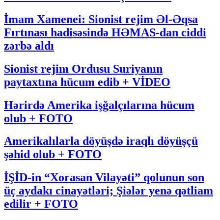
İmam Xamenei: Sionist rejim Əl-Əqsa
Fırtınası hadisəsində HƏMAS-dan ciddi
zərbə aldı
Sionist rejim Ordusu Suriyanın
paytaxtına hücum edib + VİDEO
Hərirdə Amerika işğalçılarına hücum
olub + FOTO
Amerikalılarla döyüşdə iraqlı döyüşçü
şəhid olub + FOTO
İŞİD-in “Xorasan Vilayəti” qolunun son
üç aydakı cinayətləri; Şiələr yenə qətliam
edilir + FOTO