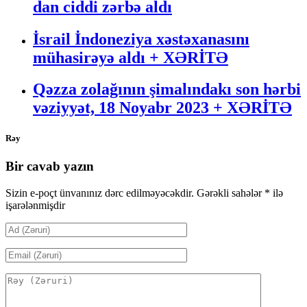
dan ciddi zərbə aldı
İsrail İndoneziya xəstəxanasını
mühasirəyə aldı + XƏRİTƏ
Qəzza zolağının şimalındakı son hərbi
vəziyyət, 18 Noyabr 2023 + XƏRİTƏ
Rəy
Bir cavab yazın
Sizin e-poçt ünvanınız dərc edilməyəcəkdir.
Gərəkli sahələr
*
ilə
işarələnmişdir