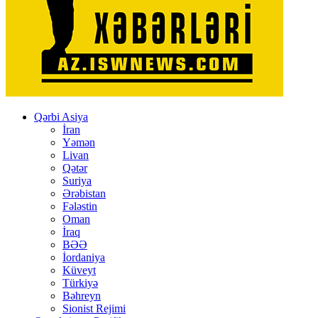
Qərbi Asiya
İran
Yəmən
Livan
Qətər
Suriya
Ərəbistan
Fələstin
Oman
İraq
BƏƏ
İordaniya
Küveyt
Türkiyə
Bəhreyn
Sionist Rejimi