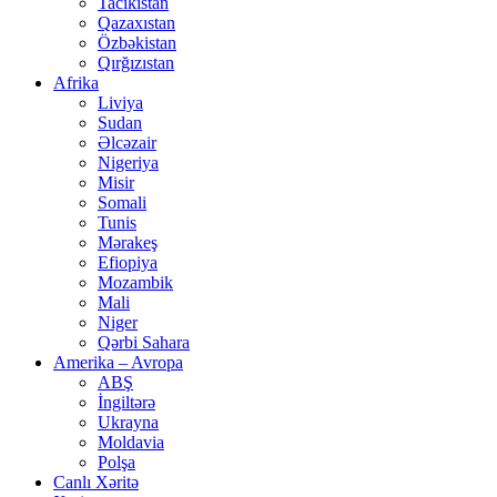
Tacikistan
Qazaxıstan
Özbəkistan
Qırğızıstan
Afrika
Liviya
Sudan
Əlcəzair
Nigeriya
Misir
Somali
Tunis
Mərakeş
Efiopiya
Mozambik
Mali
Niger
Qərbi Sahara
Amerika – Avropa
ABŞ
İngiltərə
Ukrayna
Moldavia
Polşa
Canlı Xəritə