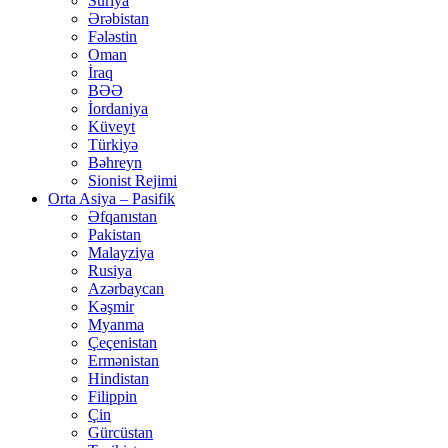
Suriya
Ərəbistan
Fələstin
Oman
İraq
BƏƏ
İordaniya
Küveyt
Türkiyə
Bəhreyn
Sionist Rejimi
Orta Asiya – Pasifik
Əfqanıstan
Pakistan
Malayziya
Rusiya
Azərbaycan
Kəşmir
Myanma
Çeçenistan
Ermənistan
Hindistan
Filippin
Çin
Gürcüstan