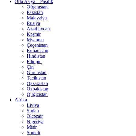
Orta Asiya – Pasifik
Əfqanıstan
Pakistan
Malayziya
Rusiya
Azərbaycan
Kəşmir
Myanma
Çeçenistan
Ermənistan
Hindistan
Filippin
Çin
Gürcüstan
Tacikistan
Qazaxıstan
Özbəkistan
Qırğızıstan
Afrika
Liviya
Sudan
Əlcəzair
Nigeriya
Misir
Somali