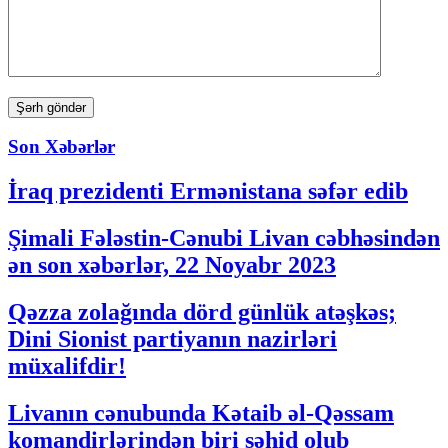
Son Xəbərlər
İraq prezidenti Ermənistana səfər edib
Şimali Fələstin-Cənubi Livan cəbhəsindən
ən son xəbərlər, 22 Noyabr 2023
Qəzza zolağında dörd günlük atəşkəs;
Dini Sionist partiyanın nazirləri
müxalifdir!
Livanın cənubunda Kətaib əl-Qəssam
komandirlərindən biri şəhid olub