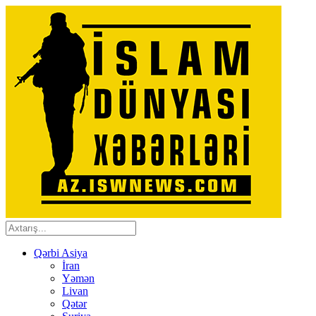
Qərbi Asiya
İran
Yəmən
Livan
Qətər