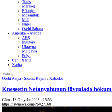
Tunis
Mərakeş
Efiopiya
Mozambik
Mali
Niger
Qərbi Sahara
Amerika – Avropa
ABŞ
İngiltərə
Ukrayna
Moldavia
Polşa
Canlı Xəritə
Xəritə
Qərbi Asiya
/
Sionist Rejimi
/
Xəbərlər
Knessetin Netanyahunun fövqəladə hökumə
Cümə 13 Oktyabr 2023 - 15:53
https://iswnews.com/?p=27160