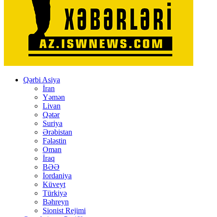
Qərbi Asiya
İran
Yəmən
Livan
Qətər
Suriya
Ərəbistan
Fələstin
Oman
İraq
BƏƏ
İordaniya
Küveyt
Türkiyə
Bəhreyn
Sionist Rejimi