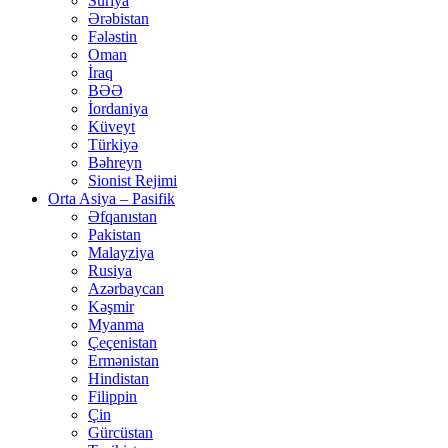
Suriya
Ərəbistan
Fələstin
Oman
İraq
BƏƏ
İordaniya
Küveyt
Türkiyə
Bəhreyn
Sionist Rejimi
Orta Asiya – Pasifik
Əfqanıstan
Pakistan
Malayziya
Rusiya
Azərbaycan
Kəşmir
Myanma
Çeçenistan
Ermənistan
Hindistan
Filippin
Çin
Gürcüstan