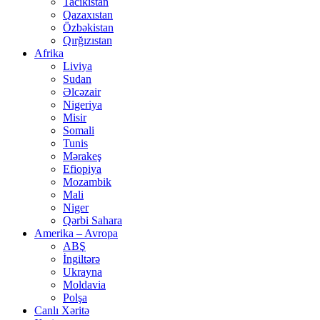
Tacikistan
Qazaxıstan
Özbəkistan
Qırğızıstan
Afrika
Liviya
Sudan
Əlcəzair
Nigeriya
Misir
Somali
Tunis
Mərakeş
Efiopiya
Mozambik
Mali
Niger
Qərbi Sahara
Amerika – Avropa
ABŞ
İngiltərə
Ukrayna
Moldavia
Polşa
Canlı Xəritə