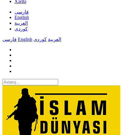
Xəritə
فارسی
English
العربیة
کوردی
فارسی
English
کوردی
العربیة