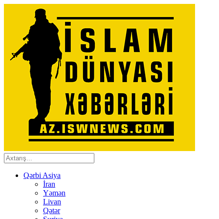
Qərbi Asiya
İran
Yəmən
Livan
Qətər