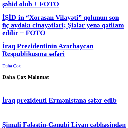
şəhid olub + FOTO
İŞİD-in “Xorasan Vilayəti” qolunun son
üç aydakı cinayətləri; Şiələr yenə qətliam
edilir + FOTO
İraq Prezidentinin Azərbaycan
Respublikasına səfəri
Daha Çox
Daha Çox Məlumat
İraq prezidenti Ermənistana səfər edib
Şimali Fələstin-Cənubi Livan cəbhəsindən