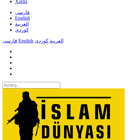
Xəritə
فارسی
English
العربیة
کوردی
فارسی
English
کوردی
العربیة