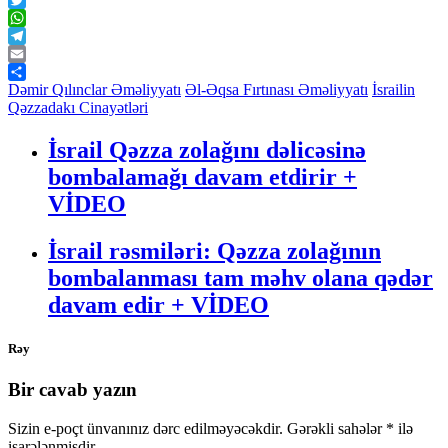
Twitter
WhatsApp
Telegram
Email
Share
Dəmir Qılınclar Əməliyyatı
Əl-Əqsa Fırtınası Əməliyyatı
İsrailin
Qəzzadakı Cinayətləri
İsrail Qəzza zolağını dəlicəsinə
bombalamağı davam etdirir +
VİDEO
İsrail rəsmiləri: Qəzza zolağının
bombalanması tam məhv olana qədər
davam edir + VİDEO
Rəy
Bir cavab yazın
Sizin e-poçt ünvanınız dərc edilməyəcəkdir.
Gərəkli sahələr
*
ilə
işarələnmişdir