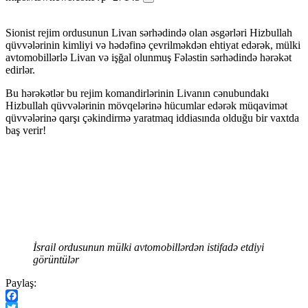
Sionist rejim ordusunun Livan sərhədində olan əsgərləri Hizbullah
qüvvələrinin kimliyi və hədəfinə çevrilməkdən ehtiyat edərək, mülki
avtomobillərlə Livan və işğal olunmuş Fələstin sərhədində hərəkət
edirlər.
Bu hərəkətlər bu rejim komandirlərinin Livanın cənubundakı
Hizbullah qüvvələrinin mövqelərinə hücumlar edərək müqavimət
qüvvələrinə qarşı çəkindirmə yaratmaq iddiasında olduğu bir vaxtda
baş verir!
İsrail ordusunun mülki avtomobillərdən istifadə etdiyi
görüntülər
Paylaş:
Facebook