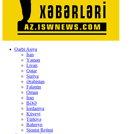
Qərbi Asiya
İran
Yəmən
Livan
Qətər
Suriya
Ərəbistan
Fələstin
Oman
İraq
BƏƏ
İordaniya
Küveyt
Türkiyə
Bəhreyn
Sionist Rejimi