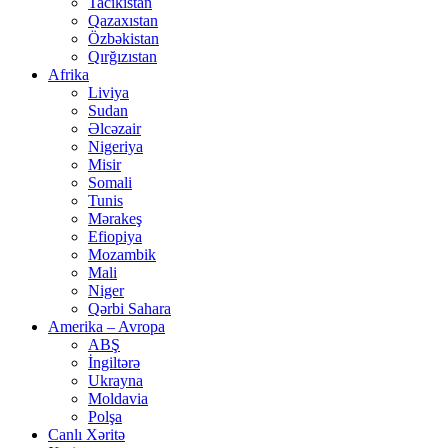
Tacikistan
Qazaxıstan
Özbəkistan
Qırğızıstan
Afrika
Liviya
Sudan
Əlcəzair
Nigeriya
Misir
Somali
Tunis
Mərakeş
Efiopiya
Mozambik
Mali
Niger
Qərbi Sahara
Amerika – Avropa
ABŞ
İngiltərə
Ukrayna
Moldavia
Polşa
Canlı Xəritə