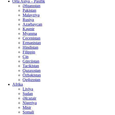
Orta Asiya – Pasifik
Əfqanıstan
Pakistan
Malayziya
Rusiya
Azərbaycan
Kəşmir
Myanma
Çeçenistan
Ermənistan
Hindistan
Filippin
Çin
Gürcüstan
Tacikistan
Qazaxıstan
Özbəkistan
Qırğızıstan
Afrika
Liviya
Sudan
Əlcəzair
Nigeriya
Misir
Somali