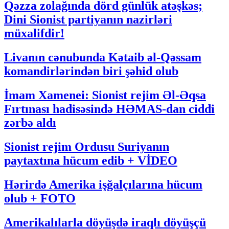
Qəzza zolağında dörd günlük atəşkəs;
Dini Sionist partiyanın nazirləri
müxalifdir!
Livanın cənubunda Kətaib əl-Qəssam
komandirlərindən biri şəhid olub
İmam Xamenei: Sionist rejim Əl-Əqsa
Fırtınası hadisəsində HƏMAS-dan ciddi
zərbə aldı
Sionist rejim Ordusu Suriyanın
paytaxtına hücum edib + VİDEO
Hərirdə Amerika işğalçılarına hücum
olub + FOTO
Amerikalılarla döyüşdə iraqlı döyüşçü