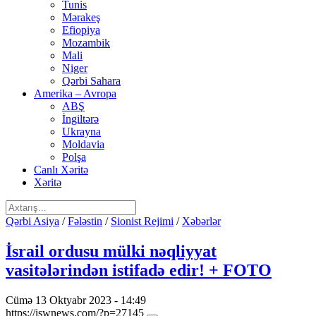
Tunis
Mərakeş
Efiopiya
Mozambik
Mali
Niger
Qərbi Sahara
Amerika – Avropa
ABŞ
İngiltərə
Ukrayna
Moldavia
Polşa
Canlı Xəritə
Xəritə
Qərbi Asiya
/
Fələstin
/
Sionist Rejimi
/
Xəbərlər
İsrail ordusu mülki nəqliyyat
vasitələrindən istifadə edir! + FOTO
Cümə 13 Oktyabr 2023 - 14:49
https://iswnews.com/?p=27145