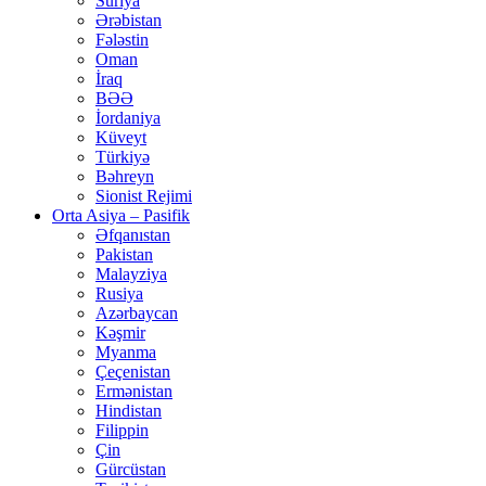
Suriya
Ərəbistan
Fələstin
Oman
İraq
BƏƏ
İordaniya
Küveyt
Türkiyə
Bəhreyn
Sionist Rejimi
Orta Asiya – Pasifik
Əfqanıstan
Pakistan
Malayziya
Rusiya
Azərbaycan
Kəşmir
Myanma
Çeçenistan
Ermənistan
Hindistan
Filippin
Çin
Gürcüstan