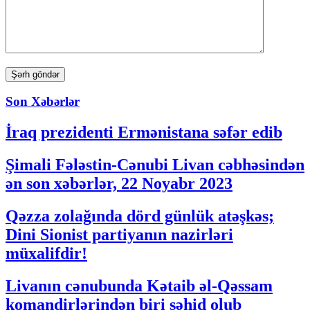
Son Xəbərlər
İraq prezidenti Ermənistana səfər edib
Şimali Fələstin-Cənubi Livan cəbhəsindən
ən son xəbərlər, 22 Noyabr 2023
Qəzza zolağında dörd günlük atəşkəs;
Dini Sionist partiyanın nazirləri
müxalifdir!
Livanın cənubunda Kətaib əl-Qəssam
komandirlərindən biri şəhid olub