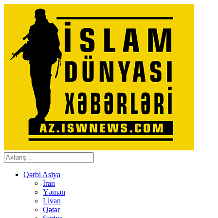
Qərbi Asiya
İran
Yəmən
Livan
Qətər