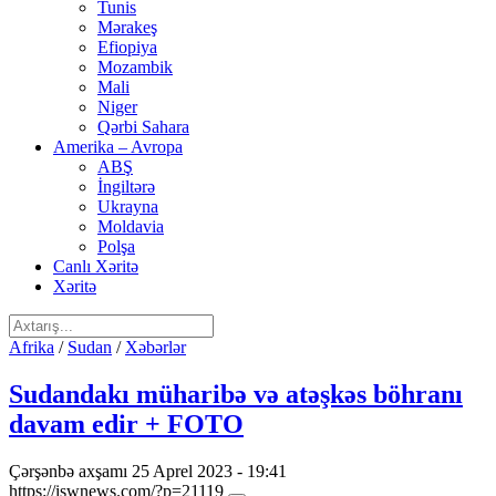
Tunis
Mərakeş
Efiopiya
Mozambik
Mali
Niger
Qərbi Sahara
Amerika – Avropa
ABŞ
İngiltərə
Ukrayna
Moldavia
Polşa
Canlı Xəritə
Xəritə
Afrika
/
Sudan
/
Xəbərlər
Sudandakı müharibə və atəşkəs böhranı
davam edir + FOTO
Çərşənbə axşamı 25 Aprel 2023 - 19:41
https://iswnews.com/?p=21119