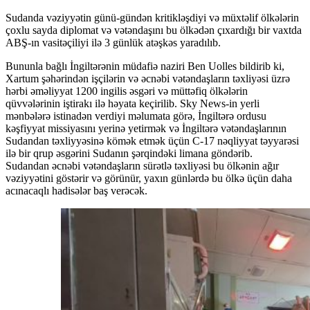
Sudanda vəziyyətin günü-gündən kritikləşdiyi və müxtəlif ölkələrin
çoxlu sayda diplomat və vətəndaşını bu ölkədən çıxardığı bir vaxtda
ABŞ-ın vasitəçiliyi ilə 3 günlük atəşkəs yaradılıb.
Bununla bağlı İngiltərənin müdafiə naziri Ben Uolles bildirib ki,
Xartum şəhərindən işçilərin və əcnəbi vətəndaşların təxliyəsi üzrə
hərbi əməliyyat 1200 ingilis əsgəri və müttəfiq ölkələrin
qüvvələrinin iştirakı ilə həyata keçirilib. Sky News-in yerli
mənbələrə istinadən verdiyi məlumata görə, İngiltərə ordusu
kəşfiyyat missiyasını yerinə yetirmək və İngiltərə vətəndaşlarının
Sudandan təxliyyəsinə kömək etmək üçün C-17 nəqliyyat təyyarəsi
ilə bir qrup əsgərini Sudanın şərqindəki limana göndərib.
Sudandan əcnəbi vətəndaşların sürətlə təxliyəsi bu ölkənin ağır
vəziyyətini göstərir və görünür, yaxın günlərdə bu ölkə üçün daha
acınacaqlı hadisələr baş verəcək.