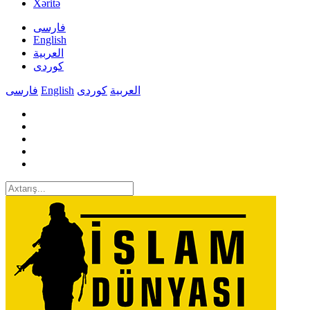
Xəritə
فارسی
English
العربیة
کوردی
فارسی
English
کوردی
العربیة