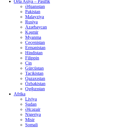
Orta Asiya – Pasifik
Əfqanıstan
Pakistan
Malayziya
Rusiya
Azərbaycan
Kəşmir
Myanma
Çeçenistan
Ermənistan
Hindistan
Filippin
Çin
Gürcüstan
Tacikistan
Qazaxıstan
Özbəkistan
Qırğızıstan
Afrika
Liviya
Sudan
Əlcəzair
Nigeriya
Misir
Somali