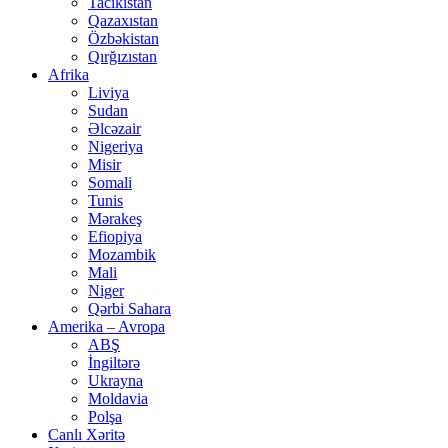
Tacikistan
Qazaxıstan
Özbəkistan
Qırğızıstan
Afrika
Liviya
Sudan
Əlcəzair
Nigeriya
Misir
Somali
Tunis
Mərakeş
Efiopiya
Mozambik
Mali
Niger
Qərbi Sahara
Amerika – Avropa
ABŞ
İngiltərə
Ukrayna
Moldavia
Polşa
Canlı Xəritə