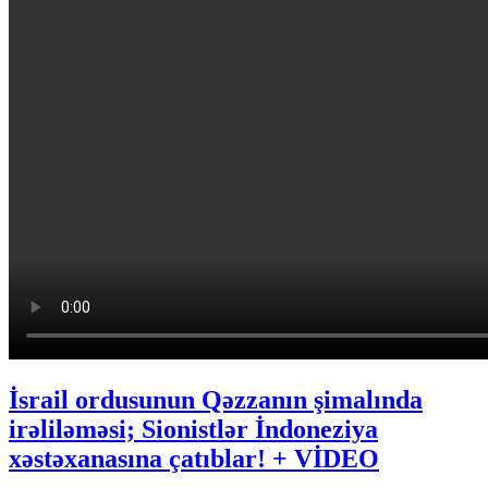
İsrail ordusunun Qəzzanın şimalında
irəliləməsi; Sionistlər İndoneziya
xəstəxanasına çatıblar! + VİDEO