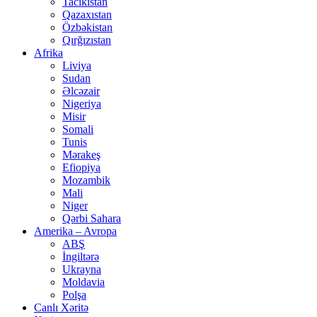
Tacikistan
Qazaxıstan
Özbəkistan
Qırğızıstan
Afrika
Liviya
Sudan
Əlcəzair
Nigeriya
Misir
Somali
Tunis
Mərakeş
Efiopiya
Mozambik
Mali
Niger
Qərbi Sahara
Amerika – Avropa
ABŞ
İngiltərə
Ukrayna
Moldavia
Polşa
Canlı Xəritə