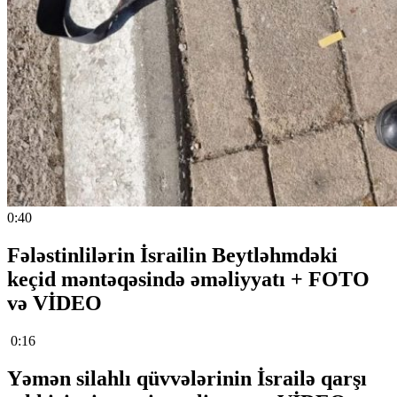
0:40
Fələstinlilərin İsrailin Beytləhmdəki
keçid məntəqəsində əməliyyatı + FOTO
və VİDEO
0:16
Yəmən silahlı qüvvələrinin İsrailə qarşı