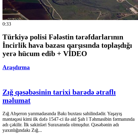
0:33
Türkiyə polisi Fələstin tərəfdarlarının
İncirlik hava bazası qarşısında toplaşdığı
yerə hücum edib + VİDEO
Araşdırma
Zığ qəsəbəsinin tarixi barədə ətraflı
məlumat
Zığ Abşeron yarımadasında Bakı buxtası sahilindədir. Yaşayış
məntəqəsi kimi ilk dəfə 1547-ci ilə aid Şah l Təhmasibin fərmanında
adı çəkilir. İlk sakinləri Suraxanıda olmuşdur. Qəsəbənin adı
yaxınlığındakı Zığ...