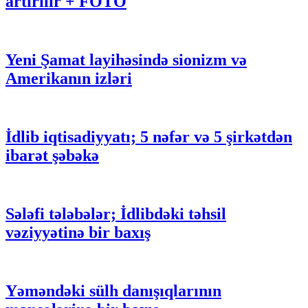
artırılır + FOTO
Yeni Şamat layihəsində sionizm və
Amerikanın izləri
İdlib iqtisadiyyatı; 5 nəfər və 5 şirkətdən
ibarət şəbəkə
Sələfi tələbələr; İdlibdəki təhsil
vəziyyətinə bir baxış
Yəməndəki sülh danışıqlarının