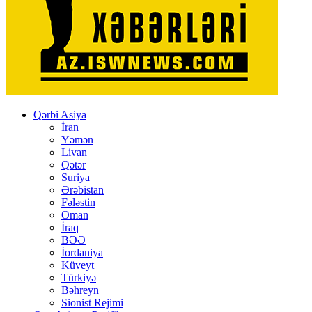
Qərbi Asiya
İran
Yəmən
Livan
Qətər
Suriya
Ərəbistan
Fələstin
Oman
İraq
BƏƏ
İordaniya
Küveyt
Türkiyə
Bəhreyn
Sionist Rejimi