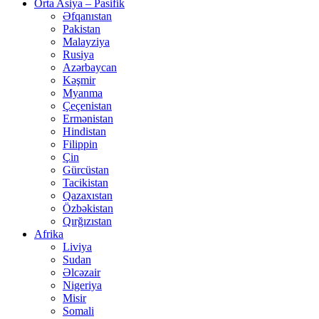
Orta Asiya – Pasifik
Əfqanıstan
Pakistan
Malayziya
Rusiya
Azərbaycan
Kəşmir
Myanma
Çeçenistan
Ermənistan
Hindistan
Filippin
Çin
Gürcüstan
Tacikistan
Qazaxıstan
Özbəkistan
Qırğızıstan
Afrika
Liviya
Sudan
Əlcəzair
Nigeriya
Misir
Somali