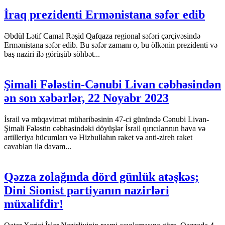
İraq prezidenti Ermənistana səfər edib
Əbdül Lətif Camal Rəşid Qafqaza regional səfəri çərçivəsində
Ermənistana səfər edib. Bu səfər zamanı o, bu ölkənin prezidenti və
baş naziri ilə görüşüb söhbət...
Şimali Fələstin-Cənubi Livan cəbhəsindən
ən son xəbərlər, 22 Noyabr 2023
İsrail və müqavimət müharibəsinin 47-ci günündə Cənubi Livan-
Şimali Fələstin cəbhəsindəki döyüşlər İsrail qırıcılarının hava və
artilleriya hücumları və Hizbullahın raket və anti-zireh raket
cavabları ilə davam...
Qəzza zolağında dörd günlük atəşkəs;
Dini Sionist partiyanın nazirləri
müxalifdir!