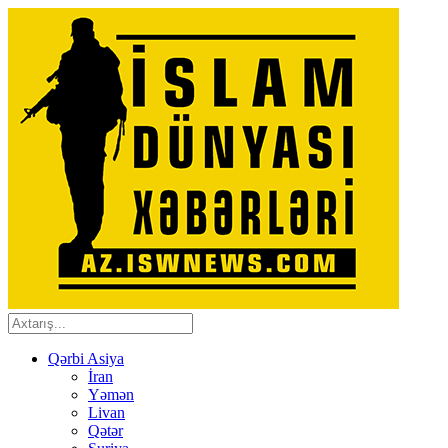
Qərbi Asiya
İran
Yəmən
Livan
Qətər