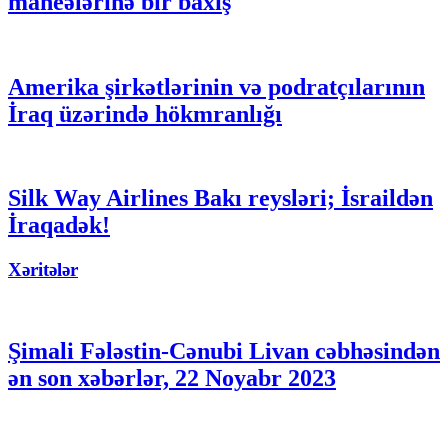
maneələrinə bir baxış
Amerika şirkətlərinin və podratçılarının
İraq üzərində hökmranlığı
Silk Way Airlines Bakı reysləri; İsraildən
İraqadək!
Xəritələr
Şimali Fələstin-Cənubi Livan cəbhəsindən
ən son xəbərlər, 22 Noyabr 2023