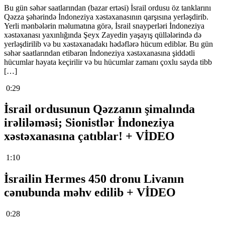
Bu gün səhər saatlarından (bazar ertəsi) İsrail ordusu öz tanklarını
Qəzza şəhərində İndoneziya xəstəxanasının qarşısına yerləşdirib.
Yerli mənbələrin məlumatına görə, İsrail snayperləri İndoneziya
xəstəxanası yaxınlığında Şeyx Zayedin yaşayış qüllələrində də
yerləşdirilib və bu xəstəxanadakı hədəflərə hücum ediblər. Bu gün
səhər saatlarından etibarən İndoneziya xəstəxanasına şiddətli
hücumlar həyata keçirilir və bu hücumlar zamanı çoxlu sayda tibb
[…]
0:29
İsrail ordusunun Qəzzanın şimalında
irəliləməsi; Sionistlər İndoneziya
xəstəxanasına çatıblar! + VİDEO
1:10
İsrailin Hermes 450 dronu Livanın
cənubunda məhv edilib + VİDEO
0:28