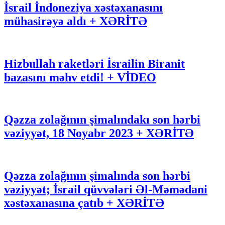
İsrail İndoneziya xəstəxanasını
mühasirəyə aldı + XƏRİTƏ
Hizbullah raketləri İsrailin Biranit
bazasını məhv etdi! + VİDEO
Qəzza zolağının şimalındakı son hərbi
vəziyyət, 18 Noyabr 2023 + XƏRİTƏ
Qəzza zolağının şimalında son hərbi
vəziyyət; İsrail qüvvələri Əl-Məmədani
xəstəxanasına çatıb + XƏRİTƏ