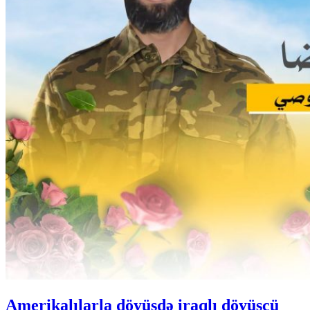
Amerikalılarla döyüşdə iraqlı döyüşçü