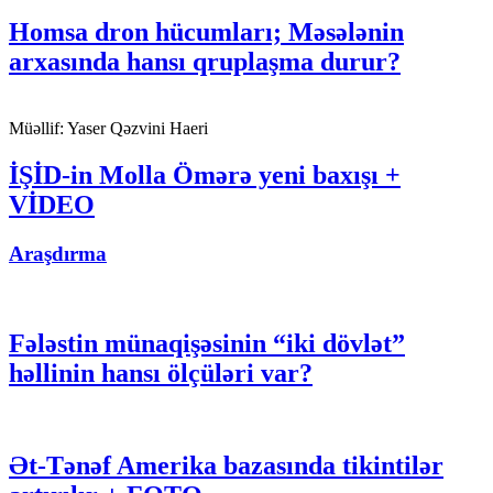
Homsa dron hücumları; Məsələnin
arxasında hansı qruplaşma durur?
Müəllif:
Yaser Qəzvini Haeri
İŞİD-in Molla Ömərə yeni baxışı +
VİDEO
Araşdırma
Fələstin münaqişəsinin “iki dövlət”
həllinin hansı ölçüləri var?
Ət-Tənəf Amerika bazasında tikintilər