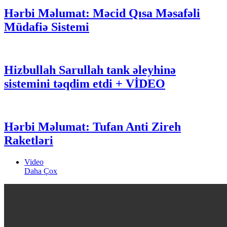
Hərbi Məlumat: Məcid Qısa Məsafəli
Müdafiə Sistemi
Hizbullah Sarullah tank əleyhinə
sistemini təqdim etdi + VİDEO
Hərbi Məlumat: Tufan Anti Zireh
Raketləri
Video
Daha Çox