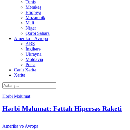
Tunis
Mərakeş
Efiopiya
Mozambik
Mali
Niger
Qərbi Sahara
Amerika – Avropa
ABŞ
İngiltərə
Ukrayna
Moldavia
Polşa
Canlı Xəritə
Xəritə
Hərbi Məlumat
Hərbi Məlumat: Fəttah Hipersəs Raketi
Amerika və Avropa