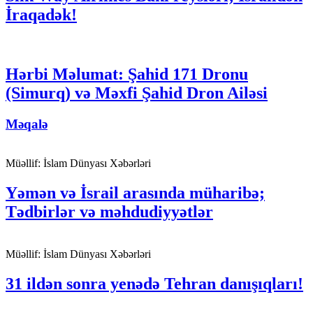
İraqadək!
Hərbi Məlumat: Şahid 171 Dronu
(Simurq) və Məxfi Şahid Dron Ailəsi
Məqalə
Müəllif:
İslam Dünyası Xəbərləri
Yəmən və İsrail arasında müharibə;
Tədbirlər və məhdudiyyətlər
Müəllif:
İslam Dünyası Xəbərləri
31 ildən sonra yenədə Tehran danışıqları!