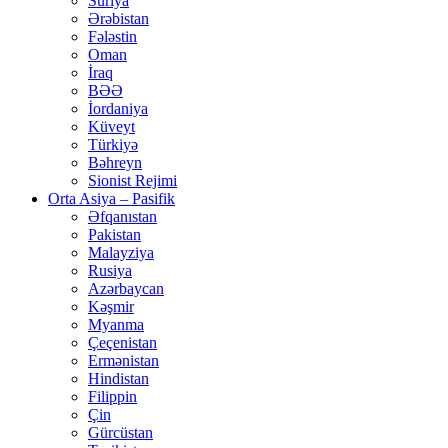
Suriya
Ərəbistan
Fələstin
Oman
İraq
BƏƏ
İordaniya
Küveyt
Türkiyə
Bəhreyn
Sionist Rejimi
Orta Asiya – Pasifik
Əfqanıstan
Pakistan
Malayziya
Rusiya
Azərbaycan
Kəşmir
Myanma
Çeçenistan
Ermənistan
Hindistan
Filippin
Çin
Gürcüstan